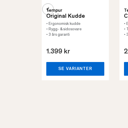
Tempur
T
Original Kudde
C
• Ergonomisk kudde
• 
• Rygg- & sidosovare
• 
• 3 års garanti
• 
1.399 kr
2
SE VARIANTER