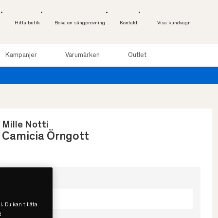
Hitta butik
Boka en sängprovning
Kontakt
Visa kundvagn
Kampanjer
Varumärken
Outlet
Mille Notti
Camicia Örngott
Välj färg
Ljusblå
l. Du kan tillåta
s