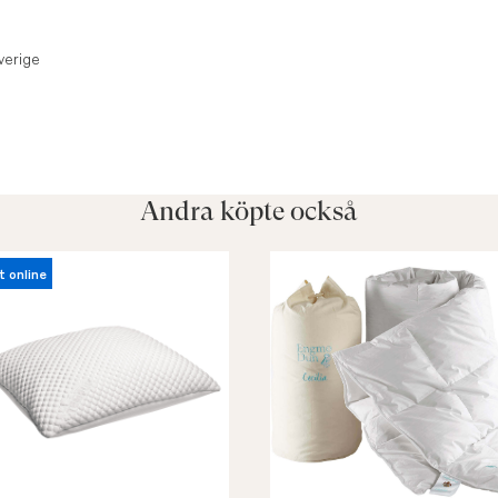
verige
Andra köpte också
t online