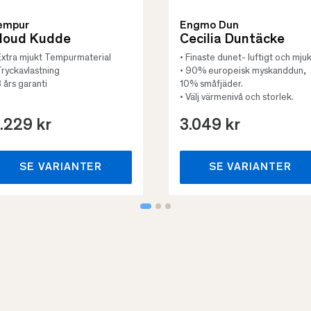
empur
Engmo Dun
loud Kudde
Cecilia Duntäcke
Extra mjukt Tempurmaterial
• Finaste dunet- luftigt och mjuk
Tryckavlastning
• 90% europeisk myskanddun,
3 års garanti
10% småfjäder.
• Välj värmenivå och storlek.
.229 kr
3.049 kr
SE VARIANTER
SE VARIANTER