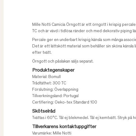
Mille Notti Camicia Örngott är ett örngott i krispig percal
TC och är vävd i tidlösa ränder och med dekorativ piping l
Percale ger en underbart krispig känsla som många associer
Det är ett lättskött material som behåller sin sköna känsla lä
efter tvätt.
Örngott och påslakan säljs separat.
Produktegenskaper
Material: Bomull
Trådtäthet: 300 TC
Förslutning: Överlappning
Tillverkningsland: Portugal
Certifiering: Oeko-tex Standard 100
Skötselråd
Tvättas i 60°C. Tål ej blekmedel. Tål ej kemtvätt. Stryk på
Tillverkarens kontaktuppgifter
Varumärke: Mille Notti