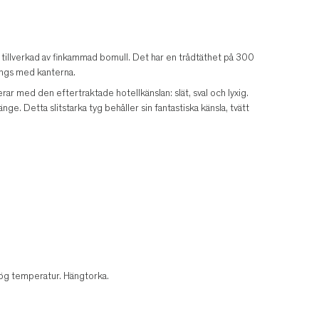
e tillverkad av finkammad bomull. Det har en trådtäthet på 300
ängs med kanterna.
ar med den eftertraktade hotellkänslan: slät, sval och lyxig.
nge. Detta slitstarka tyg behåller sin fantastiska känsla, tvätt
 hög temperatur. Hängtorka.