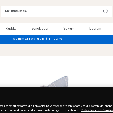
Kuddar
Sängkläder
Sovrum
Badrum
Provsov upp till 100 nätter. Läs mer
ookies för att förbättra din upplevelse på vår webbplats och för att visa dig personligt innehål
eller uppdatera dina val under cookie-inställningar. Information om
Sekretess och Cookie