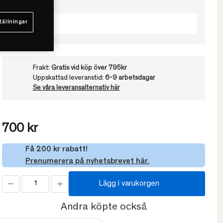
Välj storlek
tällningar
50x70
Frakt:
Gratis vid köp över 795kr
Uppskattad leveranstid:
6-9 arbetsdagar
Se våra leveransalternativ här
700 kr
Få 200 kr rabatt!
Prenumerera på nyhetsbrevet här.
Lägg i varukorgen
Andra köpte också