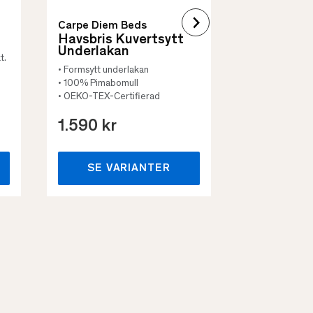
Carpe Diem Beds
Havsbris Kuvertsytt
Underlakan
t.
• Formsytt underlakan
• 100% Pimabomull
• OEKO-TEX-Certifierad
1.590 kr
659 kr
SE VARIANTER
SE VA