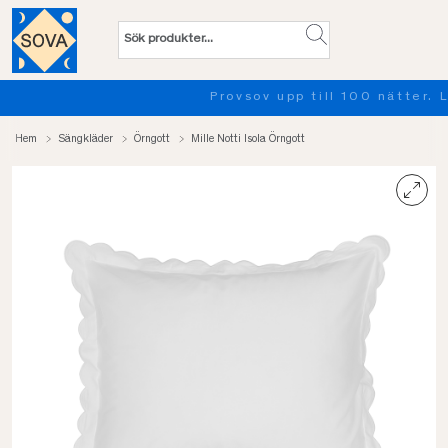
Provsov upp till 100 nätter. Läs mer
Hem
Sängkläder
Örngott
Mille Notti Isola Örngott