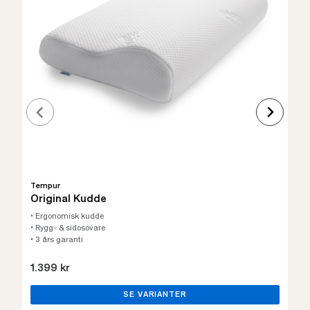
Tempur
Original Kudde
• Ergonomisk kudde
• Rygg- & sidosovare
• 3 års garanti
1.399 kr
SE VARIANTER