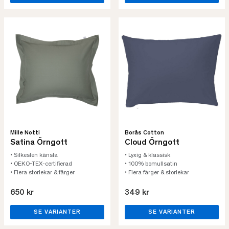
Mille Notti
Borås Cotton
Satina Örngott
Cloud Örngott
• Silkeslen känsla
• Lyxig & klassisk
• OEKO-TEX-certifierad
• 100% bomullsatin
• Flera storlekar & färger
• Flera färger & storlekar
650 kr
349 kr
SE VARIANTER
SE VARIANTER