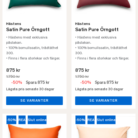
Hästens
Hästens
Satin Pure Örngott
Satin Pure Örngott
• Hästens mest exklusiva
• Hästens mest exklusiva
påslakan.
påslakan.
• 100% bomullssatin, trådtäthet
• 100% bomullssatin, trådtäthet
300.
300.
• Finns i flera storlekar och färger.
• Finns i flera storlekar och färger.
875 kr
875 kr
1.750 kr
1.750 kr
-50%
Spara 875 kr
-50%
Spara 875 kr
Lägsta pris senaste 30 dagar
Lägsta pris senaste 30 dagar
SE VARIANTER
SE VARIANTER
-50%
REA
Slut online
-50%
REA
Slut online