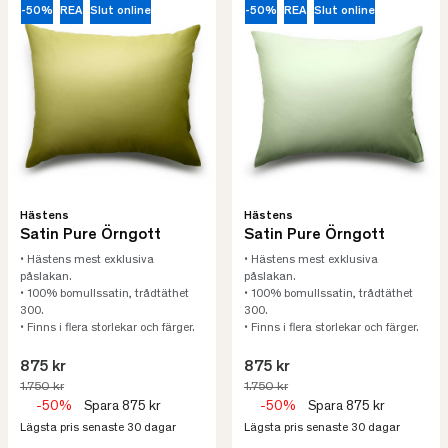
-50%
REA
Slut online
-50%
REA
Slut online
Hästens
Hästens
Satin Pure Örngott
Satin Pure Örngott
• Hästens mest exklusiva
• Hästens mest exklusiva
påslakan.
påslakan.
• 100% bomullssatin, trådtäthet
• 100% bomullssatin, trådtäthet
300.
300.
• Finns i flera storlekar och färger.
• Finns i flera storlekar och färger.
875 kr
875 kr
1.750 kr
1.750 kr
-50%
Spara 875 kr
-50%
Spara 875 kr
Lägsta pris senaste 30 dagar
Lägsta pris senaste 30 dagar