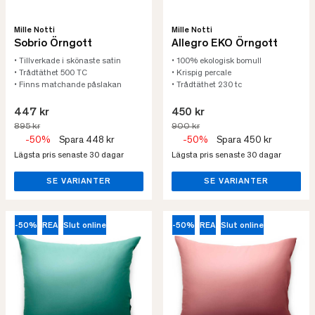
Mille Notti
Mille Notti
Sobrio Örngott
Allegro EKO Örngott
• Tillverkade i skönaste satin
• 100% ekologisk bomull
• Trådtäthet 500 TC
• Krispig percale
• Finns matchande påslakan
• Trådtäthet 230 tc
447 kr
450 kr
895 kr
900 kr
-50%
Spara 448 kr
-50%
Spara 450 kr
Lägsta pris senaste 30 dagar
Lägsta pris senaste 30 dagar
SE VARIANTER
SE VARIANTER
-50%
REA
Slut online
-50%
REA
Slut online