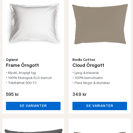
Ogland
Borås Cotton
Frame Örngott
Cloud Örngott
• Mjukt, krispigt tyg
• Lyxig & klassisk
• 100% Ekologisk ELS-bomull
• 100% bomullsatin
• Trådtäthet 500 TC
• Flera färger & storlekar
595 kr
349 kr
SE VARIANTER
SE VARIANTER