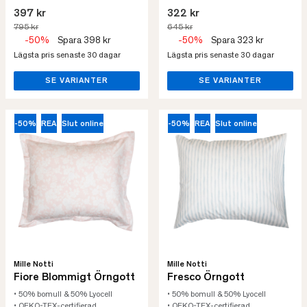
397 kr
322 kr
795 kr
645 kr
-50%
Spara 398 kr
-50%
Spara 323 kr
Lägsta pris senaste 30 dagar
Lägsta pris senaste 30 dagar
SE VARIANTER
SE VARIANTER
-50%
REA
Slut online
-50%
REA
Slut online
Mille Notti
Mille Notti
Fiore Blommigt Örngott
Fresco Örngott
• 50% bomull & 50% Lyocell
• 50% bomull & 50% Lyocell
• OEKO-TEX-certifierad
• OEKO-TEX-certifierad