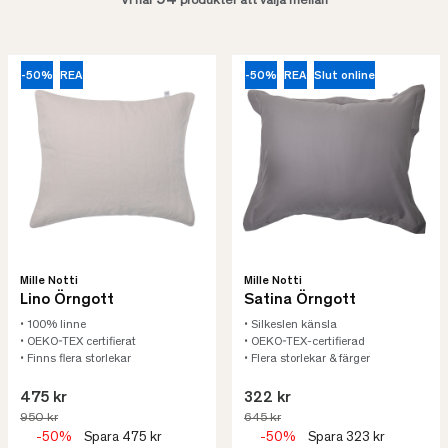
94
Vi har
produkter att välja mellan
-50%
REA
-50%
REA
Slut online
Mille Notti
Mille Notti
Lino Örngott
Satina Örngott
• 100% linne
• Silkeslen känsla
• OEKO-TEX certifierat
• OEKO-TEX-certifierad
• Finns flera storlekar
• Flera storlekar & färger
475 kr
322 kr
950 kr
645 kr
-50%
Spara 475 kr
-50%
Spara 323 kr