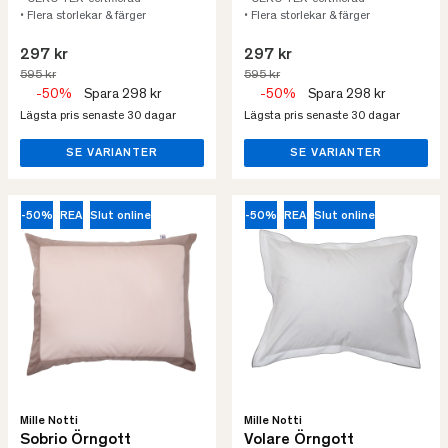
• Flera storlekar & färger
• Flera storlekar & färger
297 kr
297 kr
595 kr
595 kr
-50%
Spara 298 kr
-50%
Spara 298 kr
Lägsta pris senaste 30 dagar
Lägsta pris senaste 30 dagar
SE VARIANTER
SE VARIANTER
-50%
REA
Slut online
-50%
REA
Slut online
Mille Notti
Mille Notti
Sobrio Örngott
Volare Örngott