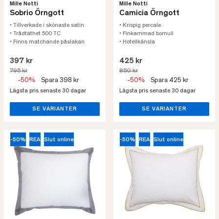
Mille Notti
Mille Notti
Sobrio Örngott
Camicia Örngott
• Tillverkade i skönaste satin
• Krispig percale
• Trådtäthet 500 TC
• Finkammad bomull
• Finns matchande påslakan
• Hotellkänsla
397 kr
425 kr
795 kr
850 kr
-50%
Spara 398 kr
-50%
Spara 425 kr
Lägsta pris senaste 30 dagar
Lägsta pris senaste 30 dagar
SE VARIANTER
SE VARIANTER
-50%
REA
Slut online
-50%
REA
Slut online