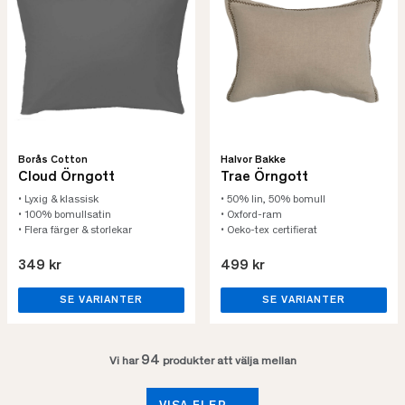
Borås Cotton
Halvor Bakke
Cloud Örngott
Trae Örngott
• Lyxig & klassisk
• 50% lin, 50% bomull
• 100% bomullsatin
• Oxford-ram
• Flera färger & storlekar
• Oeko-tex certifierat
349 kr
499 kr
SE VARIANTER
SE VARIANTER
94
Vi har
produkter att välja mellan