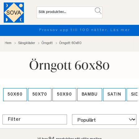
Provsov upp till 100 nätter. Läs mer
Hem
Sängkläder
Örngott
Örngott 60x80
Örngott 60x80
50X60
50X70
50X90
BAMBU
SATIN
SI
Filter