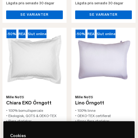
Lägsta pris senaste 30 dagar
Lägsta pris senaste 30 dagar
SE VARIANTER
SE VARIANTER
-50%
REA
Slut online
-50%
REA
Slut online
Mille Notti
Mille Notti
Chiara EKO Örngott
Lino Örngott
• 100% bomullspercale
• 100% linne
• Ekologisk, GOTS & OEKO-TEX
• OEKO-TEX certifierat
• Flera storlekar
• Finns flera storlekar
422 kr
322 kr
Cookies