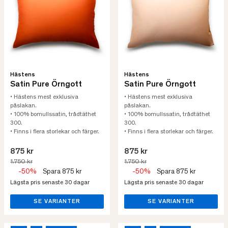
Hästens
Hästens
Satin Pure Örngott
Satin Pure Örngott
• Hästens mest exklusiva
• Hästens mest exklusiva
påslakan.
påslakan.
• 100% bomullssatin, trådtäthet
• 100% bomullssatin, trådtäthet
300.
300.
• Finns i flera storlekar och färger.
• Finns i flera storlekar och färger.
875 kr
875 kr
1.750 kr
1.750 kr
-50%
Spara 875 kr
-50%
Spara 875 kr
Lägsta pris senaste 30 dagar
Lägsta pris senaste 30 dagar
SE VARIANTER
SE VARIANTER