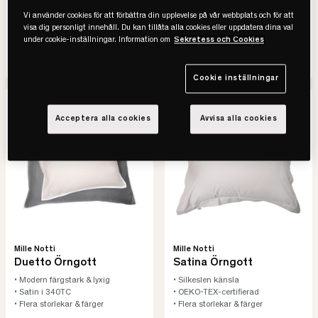
845 kr
645 kr
Vi använder cookies för att förbättra din upplevelse på vår webbplats och för att
-50%
Spara 423 kr
-50%
Spara 323 kr
visa dig personligt innehåll. Du kan tillåta alla cookies eller uppdatera dina val
Lägsta pris senaste 30 dagar
Lägsta pris senaste 30 dagar
under cookie-inställningar. Information om
Sekretess och Cookies
SE VARIANTER
SE VARIANTER
Cookie inställningar
-50%
REA
Slut online
-50%
REA
Slut online
Acceptera alla cookies
Avvisa alla cookies
Mille Notti
Mille Notti
Duetto Örngott
Satina Örngott
• Modern färgstark & lyxig
• Silkeslen känsla
• Satin i 340TC
• OEKO-TEX-certifierad
• Flera storlekar & färger
• Flera storlekar & färger