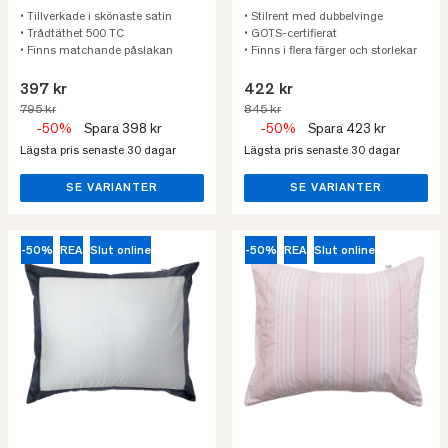
• Tillverkade i skönaste satin
• Stilrent med dubbelvinge
• Trådtäthet 500 TC
• GOTS-certifierat
• Finns matchande påslakan
• Finns i flera färger och storlekar
397 kr
422 kr
795 kr
845 kr
-50%
Spara 398 kr
-50%
Spara 423 kr
Lägsta pris senaste 30 dagar
Lägsta pris senaste 30 dagar
SE VARIANTER
SE VARIANTER
-50%
REA
Slut online
-50%
REA
Slut online