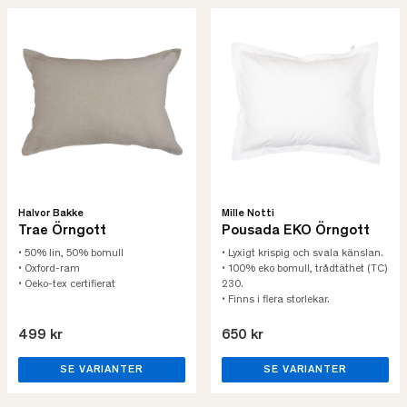
Halvor Bakke
Mille Notti
Trae Örngott
Pousada EKO Örngott
• 50% lin, 50% bomull
• Lyxigt krispig och svala känslan.
• Oxford-ram
• 100% eko bomull, trådtäthet (TC)
• Oeko-tex certifierat
230.
• Finns i flera storlekar.
499 kr
650 kr
SE VARIANTER
SE VARIANTER