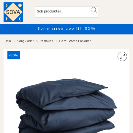
Sommarrea upp till 50%
Hem
Sängkläder
Påslakan
Gant Sateen Påslakan
-50%