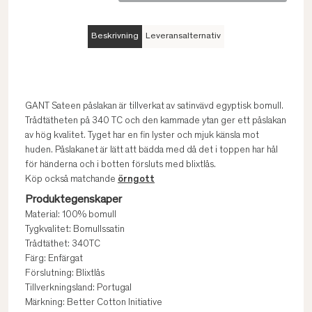
Beskrivning
Leveransalternativ
GANT Sateen påslakan är tillverkat av satinvävd egyptisk bomull.
Trådtätheten på 340 TC och den kammade ytan ger ett påslakan
av hög kvalitet. Tyget har en fin lyster och mjuk känsla mot
huden. Påslakanet är lätt att bädda med då det i toppen har hål
för händerna och i botten försluts med blixtlås.
Köp också matchande
örngott
Produktegenskaper
Material: 100% bomull
Tygkvalitet: Bomullssatin
Trådtäthet: 340TC
Färg: Enfärgat
Förslutning: Blixtlås
Tillverkningsland: Portugal
Märkning: Better Cotton Initiative