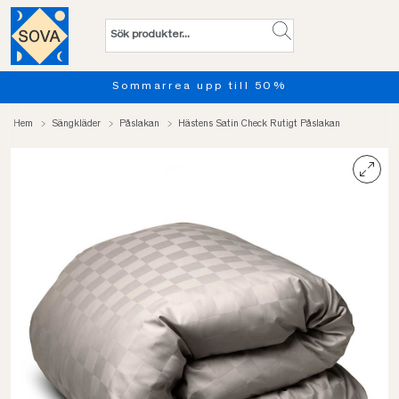
Sommarrea upp till 50%
Hem
Sängkläder
Påslakan
Hästens Satin Check Rutigt Påslakan