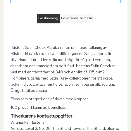
Beskrivning
Leveransalternativ
Hästens Satin Check Påslakan är en raffinerad tolkning av
Hästens klassiska ruta i fyra tidlösa nyanser. Sängkläderna är
tillverkade i härligt len satin med hög förmåga att ventilera,
absorbera och transportera bort fukt. Hästens Satin Check är
vävt med en trådtäthet på 340 och en vikt på 125 g/m2.
Kombinera gärna med Satin Pure-kollektionen för att skapa
läckert djup. Detta är en tidlös favorit som passar alla sovrum.
Örngott säljes separat.
Finns som örngott och påslakan med knappar.
100 procent kammad bomullssatin.
Tillverkarens kontaktuppgifter
Varumärke: Hästens
Adress: Level 3, No. 36, The Strand Towers. The Strand, Sliema,