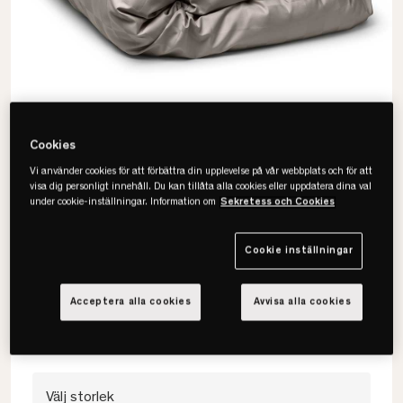
Cookies
Vi använder cookies för att förbättra din upplevelse på vår webbplats och för att
visa dig personligt innehåll. Du kan tillåta alla cookies eller uppdatera dina val
under cookie-inställningar. Information om
Sekretess och Cookies
Hästens
Cookie inställningar
Satin Check Rutigt Påslakan
• Elegant satin vävt i rutmönster.
Acceptera alla cookies
Avvisa alla cookies
• 100% bomullssatin
• Finns i flera storlekar och färger.
Välj storlek