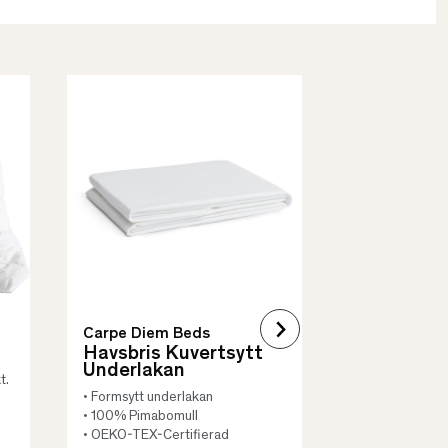
Borås Cotto
Quilt Mad
• Skyddar säng
• Vadderat
• Flera storleka
Carpe Diem Beds
Havsbris Kuvertsytt
Underlakan
t.
• Formsytt underlakan
• 100% Pimabomull
• OEKO-TEX-Certifierad