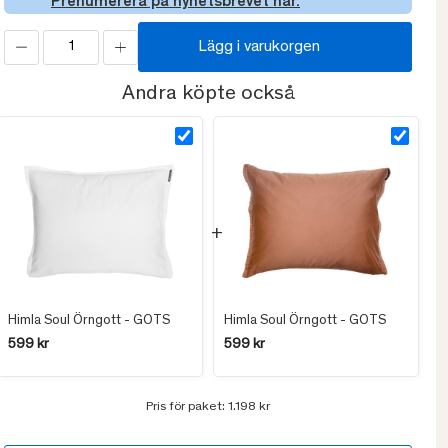
Prenumerera på nyhetsbrevet här.
Lägg i varukorgen
Andra köpte också
Himla Soul Örngott - GOTS
Himla Soul Örngott - GOTS
599 kr
599 kr
Pris för paket:
1.198 kr