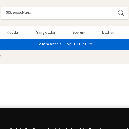
Kuddar
Sängkläder
Sovrum
Badrum
S
-50%
REA