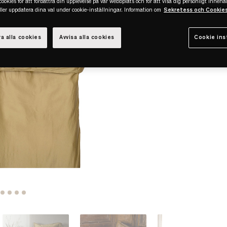
ookies för att förbättra din upplevelse på vår webbplats och för att visa dig personligt innehål
eller uppdatera dina val under cookie-inställningar. Information om
Sekretess och Cookie
a alla cookies
Avvisa alla cookies
Cookie ins