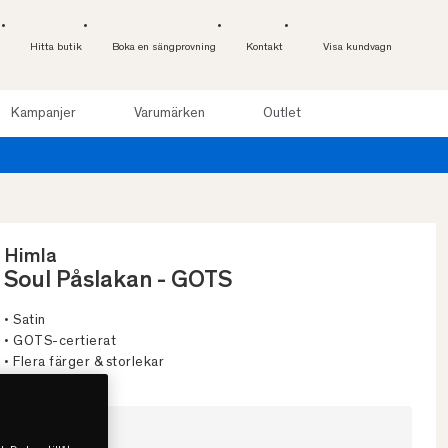
Hitta butik
Boka en sängprovning
Kontakt
Visa kundvagn
Kampanjer
Varumärken
Outlet
Provsov upp till 100 nätter. Lä
Himla
Soul Påslakan - GOTS
• Satin
• GOTS-certierat
• Flera färger & storlekar
Välj storlek