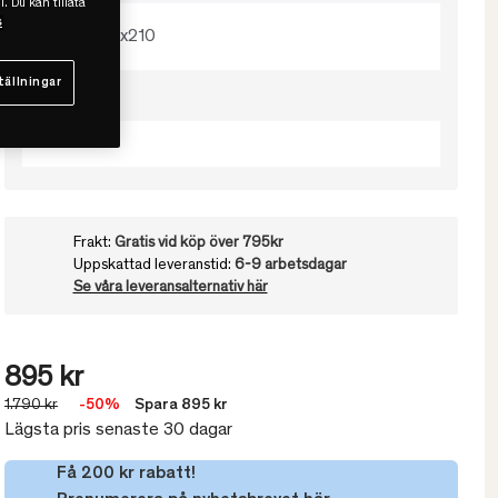
l. Du kan tillåta
s
150x210
tällningar
Välj färg
Golden
Frakt:
Gratis vid köp över 795kr
Uppskattad leveranstid:
6-9 arbetsdagar
Se våra leveransalternativ här
895 kr
1.790 kr
-50%
Spara 895 kr
Lägsta pris senaste 30 dagar
Få 200 kr rabatt!