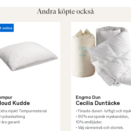
Andra köpte också
t online
empur
Engmo Dun
loud Kudde
Cecilia Duntäcke
Extra mjukt Tempurmaterial
• Finaste dunet- luftigt och mjuk
Tryckavlastning
• 90% europeisk myskanddun,
3 års garanti
10% småfjäder.
• Välj värmenivå och storlek.