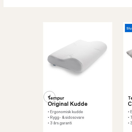
Slu
Tempur
T
Original Kudde
C
• Ergonomisk kudde
• 
• Rygg- & sidosovare
• 
• 3 års garanti
• 