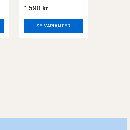
1.590 kr
659 kr
SE VARIANTER
SE VA