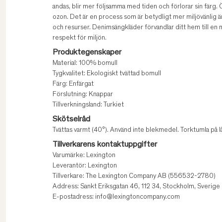
andas, blir mer följsamma med tiden och förlorar sin färg.
ozon. Det är en process som är betydligt mer miljövänlig 
och resurser. Denimsängkläder förvandlar ditt hem till en m
respekt för miljön.
Produktegenskaper
Material: 100% bomull
Tygkvalitet: Ekologiskt tvättad bomull
Färg: Enfärgat
Förslutning: Knappar
Tillverkningsland: Turkiet
Skötselråd
Tvättas varmt (40°). Använd inte blekmedel. Torktumla på 
Tillverkarens kontaktuppgifter
Varumärke: Lexington
Leverantör: Lexington
Tillverkare: The Lexington Company AB (556532-2780)
Address: Sankt Eriksgatan 46, 112 34, Stockholm, Sverige
E-postadress: info@lexingtoncompany.com