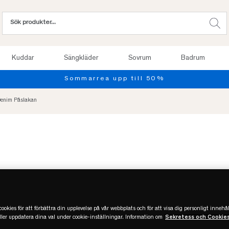
Kuddar
Sängkläder
Sovrum
Badrum
Denim Påslakan
ookies för att förbättra din upplevelse på vår webbplats och för att visa dig personligt innehål
eller uppdatera dina val under cookie-inställningar. Information om
Sekretess och Cookie