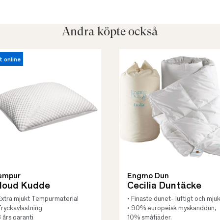
Andra köpte också
t online
empur
Engmo Dun
loud Kudde
Cecilia Duntäcke
Extra mjukt Tempurmaterial
• Finaste dunet- luftigt och mjuk
Tryckavlastning
• 90% europeisk myskanddun,
3 års garanti
10% småfjäder.