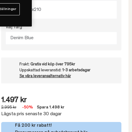
150x210
tällningar
Välj färg
Denim Blue
Frakt:
Gratis vid köp över 795kr
Uppskattad leveranstid:
1-3 arbetsdagar
Se våra leveransalternativ här
1.497 kr
2.995 kr
-50%
Spara 1.498 kr
Lägsta pris senaste 30 dagar
Få 200 kr rabatt!