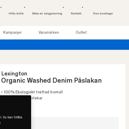
Hitta butik
Boka en sängprovning
Kontakt
Visa kundvagn
Kampanjer
Varumärken
Outlet
Lexington
Organic Washed Denim Påslakan
• 100% Ekologiskt tvättad bomull
• Finns i flera storlekar
• Bra miljöval
l. Du kan tillåta
s
Välj storlek