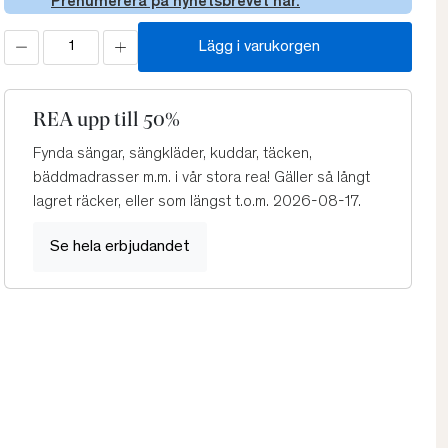
Prenumerera på nyhetsbrevet här.
Lägg i varukorgen
REA upp till 50%
Fynda sängar, sängkläder, kuddar, täcken,
bäddmadrasser m.m. i vår stora rea! Gäller så långt
lagret räcker, eller som längst t.o.m. 2026-08-17.
Se hela erbjudandet