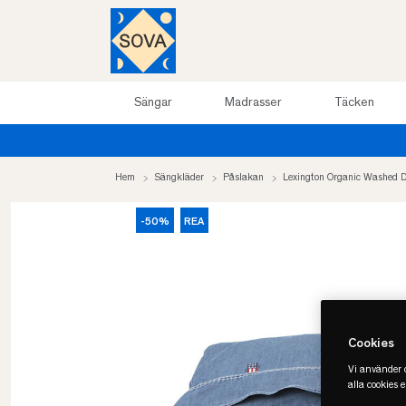
Sängar
Madrasser
Täcken
Sommarrea upp till 50%
Hem
Sängkläder
Påslakan
Lexington Organic Washed 
-50%
REA
Cookies
Vi använder c
alla cookies 