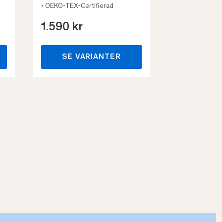
• OEKO-TEX-Certifierad
1.590 kr
659 kr
SE VARIANTER
SE VA