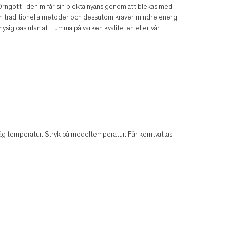
 Örngott i denim får sin blekta nyans genom att blekas med
än traditionella metoder och dessutom kräver mindre energi
ysig oas utan att tumma på varken kvaliteten eller vår
låg temperatur. Stryk på medeltemperatur. Får kemtvättas