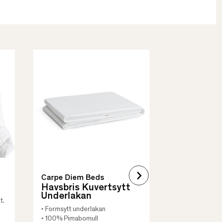
Borås Cotto
Quilt Mad
• Skyddar säng
• Vadderat
• Flera storleka
Carpe Diem Beds
Havsbris Kuvertsytt
Underlakan
t.
• Formsytt underlakan
• 100% Pimabomull