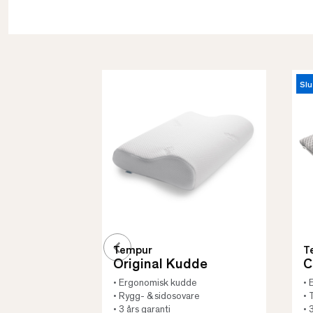
Slu
Tempur
T
Original Kudde
C
• Ergonomisk kudde
• 
• Rygg- & sidosovare
• 
• 3 års garanti
• 