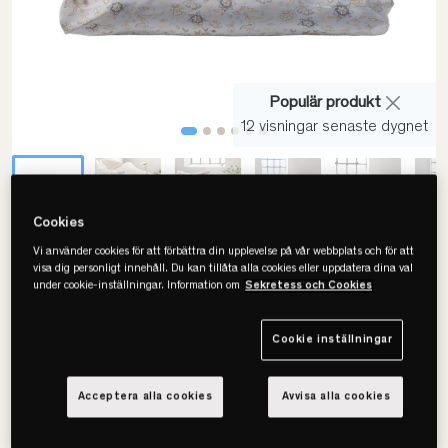
Populär produkt
12 visningar senaste dygnet
Cookies
Vi använder cookies för att förbättra din upplevelse på vår webbplats och för att
Borås Cotton
visa dig personligt innehåll. Du kan tillåta alla cookies eller uppdatera dina val
Liva Påslakanset
under cookie-inställningar. Information om
Sekretess och Cookies
Cookie inställningar
Välj storlek
Acceptera alla cookies
Avvisa alla cookies
150x210