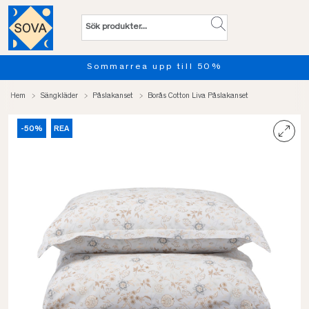
marrea upp till 50%
Provsov 
Hem
Sängkläder
Påslakanset
Borås Cotton Liva Påslakanset
-50%
REA