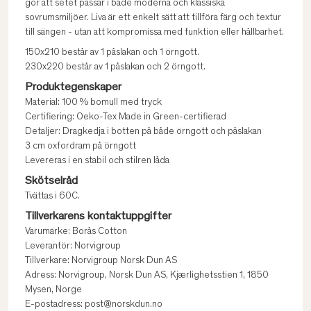
gör att setet passar i både moderna och klassiska
sovrumsmiljöer. Liva är ett enkelt sätt att tillföra färg och textur
till sängen - utan att kompromissa med funktion eller hållbarhet.
150x210 består av 1 påslakan och 1 örngott.
230x220 består av 1 påslakan och 2 örngott.
Produktegenskaper
Material: 100 % bomull med tryck
Certifiering: Oeko-Tex Made in Green-certifierad
Detaljer: Dragkedja i botten på både örngott och påslakan
3 cm oxfordram på örngott
Levereras i en stabil och stilren låda
Skötselråd
Tvättas i 60C.
Tillverkarens kontaktuppgifter
Varumärke: Borås Cotton
Leverantör: Norvigroup
Tillverkare: Norvigroup Norsk Dun AS
Adress: Norvigroup, Norsk Dun AS, Kjærlighetsstien 1, 1850
Mysen, Norge
E-postadress: post@norskdun.no