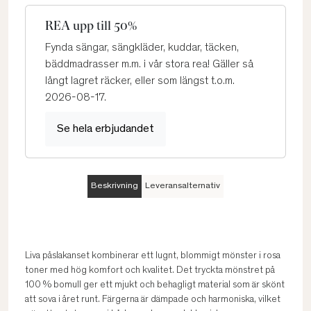
REA upp till 50%
Fynda sängar, sängkläder, kuddar, täcken,
bäddmadrasser m.m. i vår stora rea! Gäller så
långt lagret räcker, eller som längst t.o.m.
2026-08-17.
Se hela erbjudandet
Beskrivning
Leveransalternativ
Liva påslakanset kombinerar ett lugnt, blommigt mönster i rosa
toner med hög komfort och kvalitet. Det tryckta mönstret på
100 % bomull ger ett mjukt och behagligt material som är skönt
att sova i året runt. Färgerna är dämpade och harmoniska, vilket