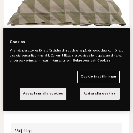
Cookies
Vi använder cookies för att förbättra din upplevelse på vår webbplats och för att
visa dig personligt innehåll. Du kan tillåta alla cookies eller uppdatera dina val
under cookie-inställningar. Information om
Sekretess och Cookies
Cookie inställningar
Gustav Ovland
Ditta Påslakanset
Acceptera alla cookies
Avvisa alla cookies
• Naturmaterial
• 50 % lin, 50 % bomull
• Andas bra & lätt att sköta
Välj färg