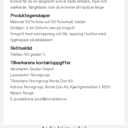
bomull får du en sängtextil som är både slitstark, mjuk och
svalkande. Sängkläder som du kommer att njuta av länge.
Produktegenskaper
Material: 50 % linne och 50 % bomull, tvättat
Detaljer: 3 cm Oxform-ram på örngott
Örngott med sidoöppning och flik, öppning i botten med
tygknappar på påslakanet
Skötselråd
Tvättas i 60 grader C.
Tillverkarens kontaktuppgifter
Varumärke: Gustav Ovland
Leverantör: Norvigroup
Tillverkare: Norvigroup Norsk Dun AS
Adress: Norvigroup, Norsk Dun AS, Kjærlighetsstien 1, 1850
Mysen, Norge
E-postadress: post@norskdun.no