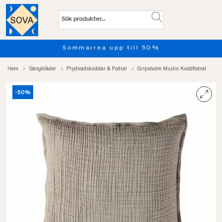
Sommarrea upp till 50%
Hem
Sängkläder
Prydnadskuddar & Fodral
Gripsholm Muslin Kuddfodral
-50%