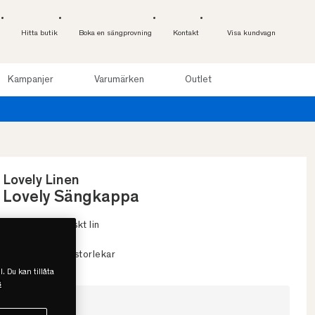
Hitta butik
Boka en sängprovning
Kontakt
Visa kundvagn
Kampanjer
Varumärken
Outlet
Lovely Linen
Lovely Sängkappa
• 100% europeiskt lin
• Slitstarkt
• Flera färger & storlekar
l. Du kan tillåta
s
Välj storlek