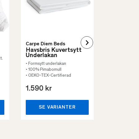
• Flera storleka
Carpe Diem Beds
Havsbris Kuvertsytt
Underlakan
t.
• Formsytt underlakan
• 100% Pimabomull
• OEKO-TEX-Certifierad
1.590 kr
659 kr
SE VARIANTER
SE VA