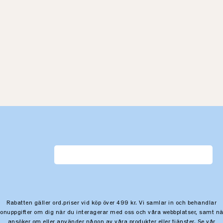
Rabatten gäller ord.priser vid köp över 499 kr. Vi samlar in och behandlar
sonuppgifter om dig när du interagerar med oss och våra webbplatser, samt nä
ansöker om eller använder någon av våra produkter eller tjänster. Se vår