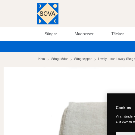
Sängar
Madrasser
Täcken
Sommarrea upp till 50%
Hem
Sängkläder
Sängkappor
Lovely Linen Lovely Säng
Cookies
Vi använder c
alla cookies 