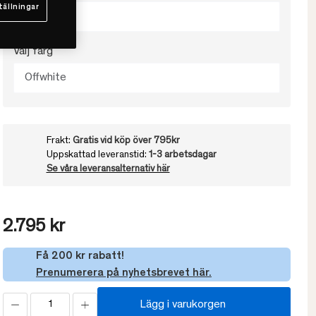
tällningar
290x290
Välj färg
Offwhite
Frakt:
Gratis vid köp över 795kr
Uppskattad leveranstid:
1-3 arbetsdagar
Se våra leveransalternativ här
2.795 kr
Få 200 kr rabatt!
Prenumerera på nyhetsbrevet här.
Lägg i varukorgen