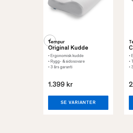
Tempur
T
Original Kudde
C
• Ergonomisk kudde
• 
• Rygg- & sidosovare
• 
• 3 års garanti
• 
1.399 kr
2
SE VARIANTER