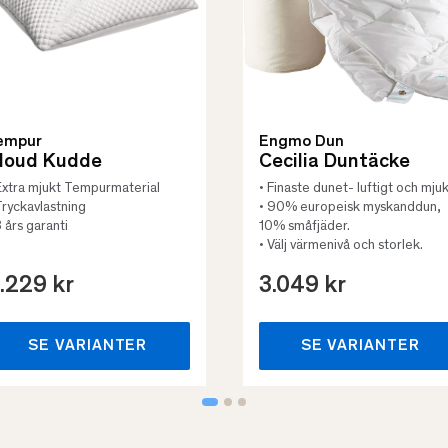
empur
Engmo Dun
loud Kudde
Cecilia Duntäcke
Extra mjukt Tempurmaterial
• Finaste dunet- luftigt och mjuk
Tryckavlastning
• 90% europeisk myskanddun,
3 års garanti
10% småfjäder.
• Välj värmenivå och storlek.
.229 kr
3.049 kr
SE VARIANTER
SE VARIANTER