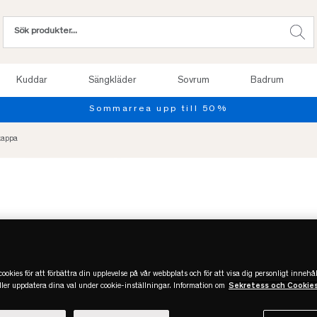
Kuddar
Sängkläder
Sovrum
Badrum
kappa
ookies för att förbättra din upplevelse på vår webbplats och för att visa dig personligt innehål
eller uppdatera dina val under cookie-inställningar. Information om
Sekretess och Cookie