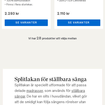
• 100% bomullssatin
• OEKO-TEX-Certifierad
• Finns i flera storlekar.
2.293 kr
2.110 kr
SE VARIANTER
SE VARIANTER
28
Vi har
produkter att välja mellan
Splitlakan för ställbara sänga
Splitlakan är speciellt utformade för att passa
delade
madrasser
, som används för
ställbara
sängar
. De har en slits i huvudändan, vilket gör
att de smidigt kan följa sängens rörelser utan