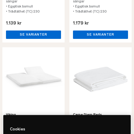
sängar
sängar
• Egyptisk bomull
• Egyptisk bomull
• Trådtäthet (TC) 230
• Trådtäthet (TC) 230
1.139 kr
1.179 kr
SE VARIANTER
SE VARIANTER
Viking
Carpe Diem Beds
Kuvert Flex Underlakan
Stiltje Split Underlakan
• Lakan för ställbara sängar
• För ställbara sängar
Cookies
• Specialsytt
• 100% Egyptisk bomull