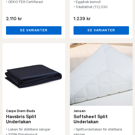
• OEKO-TEX-Certifierad
• Egyptisk bomull
• Trådtäthet (TC) 230
2.110 kr
1.239 kr
SE VARIANTER
SE VARIANTER
Carpe Diem Beds
Jensen
Havsbris Split
Softsheet Split
Underlakan
Underlakan
• Lakan för ställbara sängar
• Splittunderlakan för ställbara
• 100% Pimabomull
sängar.