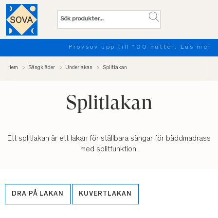
Provsov upp till 100 nätter. Läs mer
…
Hem
Sängkläder
Underlakan
Splitlakan
Splitlakan
Ett splitlakan är ett lakan för ställbara sängar för bäddmadrass
med splitfunktion.
DRA PÅ LAKAN
KUVERTLAKAN