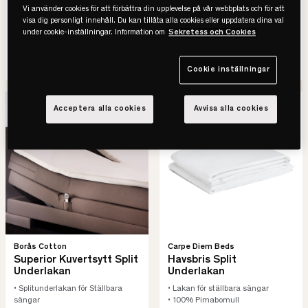
• Finns i flera storlekar
• OEKO-TEX-Certifierad
Vi använder cookies för att förbättra din upplevelse på vår webbplats och för att
visa dig personligt innehåll. Du kan tillåta alla cookies eller uppdatera dina val
under cookie-inställningar. Information om
Sekretess och Cookies
1.590 kr
1.530 kr
SE VARIANTER
SE VARIANTER
Cookie inställningar
Acceptera alla cookies
Avvisa alla cookies
Borås Cotton
Carpe Diem Beds
Superior Kuvertsytt Split
Havsbris Split
Underlakan
Underlakan
• Splitunderlakan för Ställbara
• Lakan för ställbara sängar
sängar
• 100% Pimabomull