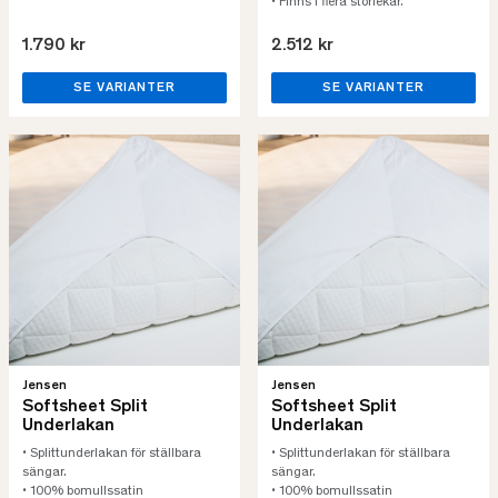
• Finns i flera storlekar.
1.790 kr
2.512 kr
SE VARIANTER
SE VARIANTER
Jensen
Jensen
Softsheet Split
Softsheet Split
Underlakan
Underlakan
• Splittunderlakan för ställbara
• Splittunderlakan för ställbara
sängar.
sängar.
• 100% bomullssatin
• 100% bomullssatin