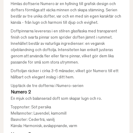
Himlas doftserie Numero är en hyllning till grafisk design och
dofters förmåga att väcka minnen och skapa stämning. Serien
består av tre unika dofter, var och en med sin egen karaktär och
känsla - från lugn och harmoni till djup och evighet.
Doftpinnarna levereras i en stilren glasflaska med transparent
finish och svarta pinnar som sprider doften jämnt i rummet.
Innehållet består av naturliga ingredienser: en vegansk
oljeblandning och doftolja. Intensiteten kan enkelt justeras
genom att använda fler eller färre pinnar, vilket gör dem lika
passande för små som stora utrymmen.
Doftoljan räcker i cirka 3-6 månader, vilket gör Numero till ett
hållbart och elegant inslag i ditt hem.
Upptäck de tre dofterna i Numero-serien
Numero 2
En mjuk och balanserad doft som skapar lugn och ro.
Toppnoter: Söt persika
Mellannoter: Lavendel, kamomill
Basnoter: Cederträ, vanilj
Känsla: Harmonisk, avslappnande, varm