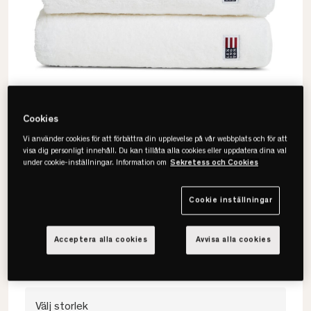
Cookies
Vi använder cookies för att förbättra din upplevelse på vår webbplats och för att
visa dig personligt innehåll. Du kan tillåta alla cookies eller uppdatera dina val
under cookie-inställningar. Information om
Sekretess och Cookies
Lexington
Original Handduk
Cookie inställningar
• 100% bomullsfrotté
Acceptera alla cookies
Avvisa alla cookies
• OEKO-TEX®-certifierad
• Flera storlekar & färger
Välj storlek