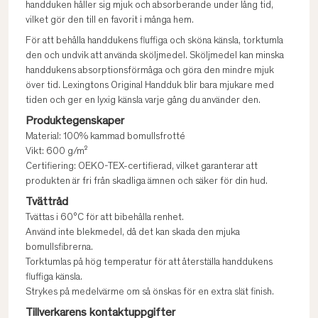
handduken håller sig mjuk och absorberande under lång tid,
vilket gör den till en favorit i många hem.
För att behålla handdukens fluffiga och sköna känsla, torktumla
den och undvik att använda sköljmedel. Sköljmedel kan minska
handdukens absorptionsförmåga och göra den mindre mjuk
över tid. Lexingtons Original Handduk blir bara mjukare med
tiden och ger en lyxig känsla varje gång du använder den.
Produktegenskaper
Material: 100% kammad bomullsfrotté
Vikt: 600 g/m²
Certifiering: OEKO-TEX-certifierad, vilket garanterar att
produkten är fri från skadliga ämnen och säker för din hud.
Tvättråd
Tvättas i 60°C för att bibehålla renhet.
Använd inte blekmedel, då det kan skada den mjuka
bomullsfibrerna.
Torktumlas på hög temperatur för att återställa handdukens
fluffiga känsla.
Strykes på medelvärme om så önskas för en extra slät finish.
Tillverkarens kontaktuppgifter