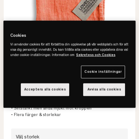
Cookies
Vi använder cookies för att förbättra din upplevelse på vår webbplats och för att
visa dig personligt innehåll. Du kan tillåta alla cookies eller uppdatera dina val
under cookie-inställningar. Information om
Sekretess och Cookies
Cookie inställningar
Lovely Linen
Lovely Handduk
Acceptera alla cookies
Avvisa alla cookies
• 100% europeiskt lin
• Slitstarkt men ändå mjukt mot kroppen
• Flera färger & storlekar
Välj storlek