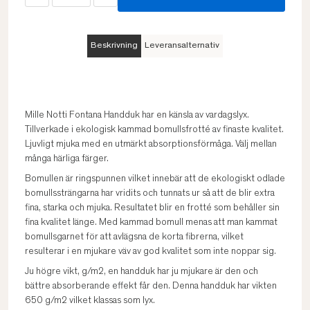
Beskrivning
Leveransalternativ
Mille Notti Fontana Handduk har en känsla av vardagslyx.
Tillverkade i ekologisk kammad bomullsfrotté av finaste kvalitet.
Ljuvligt mjuka med en utmärkt absorptionsförmåga. Välj mellan
många härliga färger.
Bomullen är ringspunnen vilket innebär att de ekologiskt odlade
bomullssträngarna har vridits och tunnats ur så att de blir extra
fina, starka och mjuka. Resultatet blir en frotté som behåller sin
fina kvalitet länge. Med kammad bomull menas att man kammat
bomullsgarnet för att avlägsna de korta fibrerna, vilket
resulterar i en mjukare väv av god kvalitet som inte noppar sig.
Ju högre vikt, g/m2, en handduk har ju mjukare är den och
bättre absorberande effekt får den. Denna handduk har vikten
650 g/m2 vilket klassas som lyx.