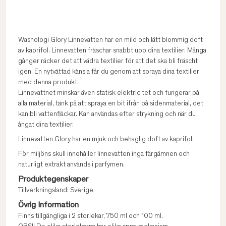
Washologi Glory Linnevatten har en mild och lätt blommig doft
av kaprifol. Linnevatten fräschar snabbt upp dina textilier. Många
gånger räcker det att vädra textilier för att det ska bli fräscht
igen. En nytvättad känsla får du genom att spraya dina textilier
med denna produkt.
Linnevattnet minskar även statisk elektricitet och fungerar på
alla material, tänk på att spraya en bit ifrån på sidenmaterial, det
kan bli vattenfläckar. Kan användas efter strykning och när du
ångat dina textilier.
Linnevatten Glory har en mjuk och behaglig doft av kaprifol.
För miljöns skull innehåller linnevatten inga färgämnen och
naturligt extrakt används i parfymen.
Produktegenskaper
Tillverkningsland: Sverige
Övrig Information
Finns tillgängliga i 2 storlekar, 750 ml och 100 ml.