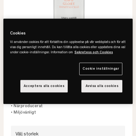
Cookies
Vi använder cookies för att förbättra din upplevelse på vår webbplats och för att
visa dig personligt innehåll. Du kan tillåta alla cookies eller uppdatera dina val
under cookie-inställningar. Information om
Sekretess och Cookies
Cookie inställningar
Washologi
Acceptera alla cookies
Avvisa alla cookies
Glory Linnevatten
• Inga färgämnen
• Närproducerat
• Miljövänligt
Välj storlek