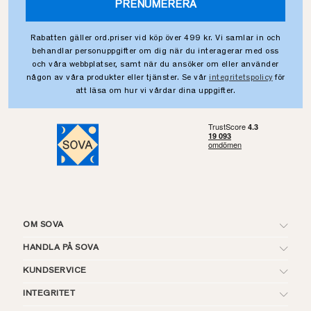
PRENUMERERA
Rabatten gäller ord.priser vid köp över 499 kr. Vi samlar in och
behandlar personuppgifter om dig när du interagerar med oss
och våra webbplatser, samt när du ansöker om eller använder
någon av våra produkter eller tjänster. Se vår
integritetspolicy
för
att läsa om hur vi vårdar dina uppgifter.
OM SOVA
HANDLA PÅ SOVA
KUNDSERVICE
INTEGRITET