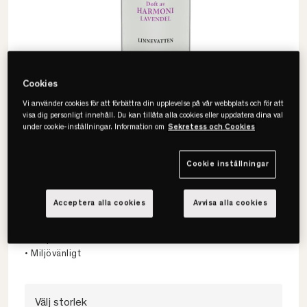
Cookies
Vi använder cookies för att förbättra din upplevelse på vår webbplats och för att
visa dig personligt innehåll. Du kan tillåta alla cookies eller uppdatera dina val
under cookie-inställningar. Information om
Sekretess och Cookies
Cookie inställningar
Washologi
Harmoni Linnevatten
Acceptera alla cookies
Avvisa alla cookies
• Finns i 2 storlekar
• Närproducerat
• Miljövänligt
Välj storlek