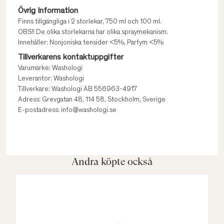
Övrig Information
Finns tillgängliga i 2 storlekar, 750 ml och 100 ml.
OBS!! De olika storlekarna har olika spraymekanism.
Innehåller: Nonjoniska tensider <5%, Parfym <5%
Tillverkarens kontaktuppgifter
Varumärke: Washologi
Leverantör: Washologi
Tillverkare: Washologi AB 556963-4917
Adress: Grevgatan 48, 114 58, Stockholm, Sverige
E-postadress: info@washologi.se
Andra köpte också