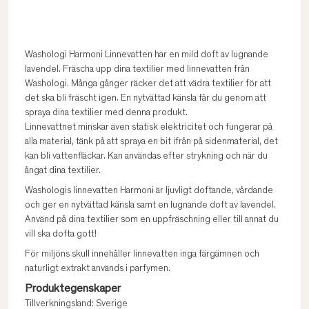
Washologi Harmoni Linnevatten har en mild doft av lugnande
lavendel. Fräscha upp dina textilier med linnevatten från
Washologi. Många gånger räcker det att vädra textilier för att
det ska bli fräscht igen. En nytvättad känsla får du genom att
spraya dina textilier med denna produkt.
Linnevattnet minskar även statisk elektricitet och fungerar på
alla material, tänk på att spraya en bit ifrån på sidenmaterial, det
kan bli vattenfläckar. Kan användas efter strykning och när du
ångat dina textilier.
Washologis linnevatten Harmoni är ljuvligt doftande, vårdande
och ger en nytvättad känsla samt en lugnande doft av lavendel.
Använd på dina textilier som en uppfräschning eller till annat du
vill ska dofta gott!
För miljöns skull innehåller linnevatten inga färgämnen och
naturligt extrakt används i parfymen.
Produktegenskaper
Tillverkningsland: Sverige