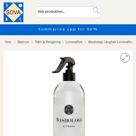
Sommarrea upp till 50%
Hem
Badrum
Tvätt & Rengöring
Linnevatten
Washologi Längtan Linnevatten