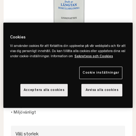
Cookies
Vi använder cookies för att förbättra din upplevelse på vår webbplats och för att
visa dig personligt innehåll. Du kan tillåta alla cookies eller uppdatera dina val
under cookie-inställningar. Information om
Sekretess och Cookies
Cookie inställningar
Washologi
Längtan Linnevatten
Acceptera alla cookies
Avvisa alla cookies
• Finns i 2 storlekar
• Närproducerat
• Miljövänligt
Välj storlek