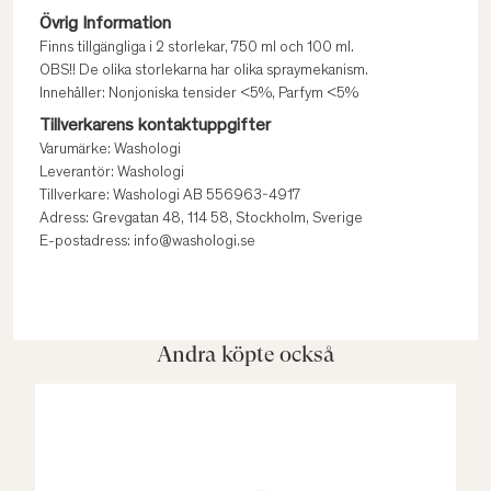
Övrig Information
Finns tillgängliga i 2 storlekar, 750 ml och 100 ml.
OBS!! De olika storlekarna har olika spraymekanism.
Innehåller: Nonjoniska tensider <5%, Parfym <5%
Tillverkarens kontaktuppgifter
Varumärke: Washologi
Leverantör: Washologi
Tillverkare: Washologi AB 556963-4917
Adress: Grevgatan 48, 114 58, Stockholm, Sverige
E-postadress: info@washologi.se
Andra köpte också