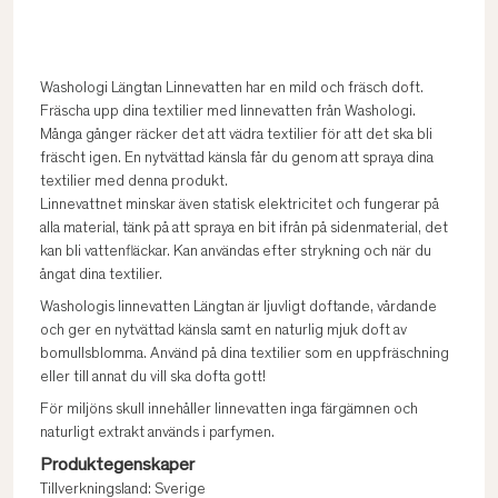
Washologi Längtan Linnevatten har en mild och fräsch doft.
Fräscha upp dina textilier med linnevatten från Washologi.
Många gånger räcker det att vädra textilier för att det ska bli
fräscht igen. En nytvättad känsla får du genom att spraya dina
textilier med denna produkt.
Linnevattnet minskar även statisk elektricitet och fungerar på
alla material, tänk på att spraya en bit ifrån på sidenmaterial, det
kan bli vattenfläckar. Kan användas efter strykning och när du
ångat dina textilier.
Washologis linnevatten Längtan är ljuvligt doftande, vårdande
och ger en nytvättad känsla samt en naturlig mjuk doft av
bomullsblomma. Använd på dina textilier som en uppfräschning
eller till annat du vill ska dofta gott!
För miljöns skull innehåller linnevatten inga färgämnen och
naturligt extrakt används i parfymen.
Produktegenskaper
Tillverkningsland: Sverige