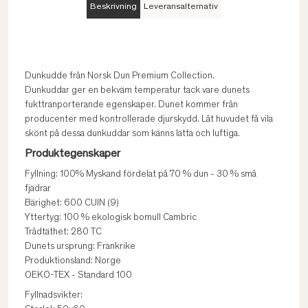
Beskrivning
Leveransalternativ
Dunkudde från Norsk Dun Premium Collection.
Dunkuddar ger en bekväm temperatur tack vare dunets
fukttranporterande egenskaper. Dunet kommer från
producenter med kontrollerade djurskydd. Låt huvudet få vila
skönt på dessa dunkuddar som känns lätta och luftiga.
Produktegenskaper
Fyllning: 100% Myskand fördelat på 70 % dun - 30 % små
fjädrar
Bärighet: 600 CUIN (9)
Yttertyg: 100 % ekologisk bomull Cambric
Trådtäthet: 280 TC
Dunets ursprung: Frankrike
Produktionsland: Norge
OEKO-TEX - Standard 100
Fyllnadsvikter: