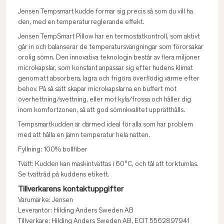
Jensen Tempsmart kudde formar sig precis så som du vill ha
den, med en temperaturreglerande effekt.
Jensen TempSmart Pillow har en termostatkontroll, som aktivt
går in och balanserar de temperatursvängningar som förorsakar
orolig sömn. Den innovativa teknologin består av flera miljoner
microkapslar, som konstant anpassar sig efter hudens klimat
genom att absorbera, lagra och frigöra överflödig värme efter
behov. På så sätt skapar microkapslarna en buffert mot
överhettning/svettning, eller mot kyla/frossa och håller dig
inom komfortzonen, så att god sömnkvalitet upprätthålls.
Tempsmartkudden är därmed ideal för alla som har problem
med att hålla en jämn temperatur hela natten.
Fyllning: 100% bollfiber
Tvätt: Kudden kan maskintvättas i 60°C, och tål att torktumlas.
Se tvättråd på kuddens etikett.
Tillverkarens kontaktuppgifter
Varumärke: Jensen
Leverantör: Hilding Anders Sweden AB
Tillverkare: Hilding Anders Sweden AB, ECIT 5562897941