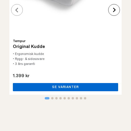
Tempur
Original Kudde
• Ergonomisk kudde
• Rygg- & sidosovare
• 3 års garanti
1.399 kr
SE VARIANTER