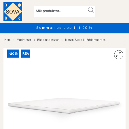
Sommarrea upp till 50%
Pro
Hem
Madrasser
Bäddmadrasser
Jensen Sleep III Bäddmadrass
-20%
REA