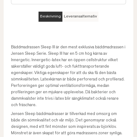
Beskrivning
Leveransalternativ
Bäddmadrassen Sleep III är den mest exklusiva bäddmadrassen i
Jensen Sleep Serie. Sleep III har en 5 cm hög kärna av
Innergetic. Innergetic-latex har en öppen cellstruktur vilket
säkerställer väldigt goda luft- och fukttransporterande
egenskaper. Viktiga egenskaper för att du ska få den bästa
sömnkvaliteten. Latexkärnan är både perforerad och profilerad.
Perforeringen ger optimal ventilationsförmåga, medan
profileringen ger en mjukare upplevelse. Då bakterier och
dammkvalster inte trivs i latex blir sängklimatet också renare
och fräschare.
Jensen Sleep bäddmadrasser är tillverkad med omsorg om
både din sömnkvalitet och vår miljö. Det genomsyrar också
designen, med ett fint mönster som inspirerats av björklöv.
Mönstret är även skapat för att göra madrassens zoner synliga.