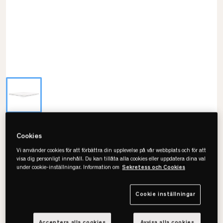
Jensen
Cookies
Sleep III Bäddmadrass
Vi använder cookies för att förbättra din upplevelse på vår webbplats och för att
visa dig personligt innehåll. Du kan tillåta alla cookies eller uppdatera dina val
• Oliksidig
under cookie-inställningar. Information om
Sekretess och Cookies
• Fukttransporterande
• Flera storlekar
Cookie inställningar
Välj storlek
Acceptera alla cookies
Avvisa alla cookies