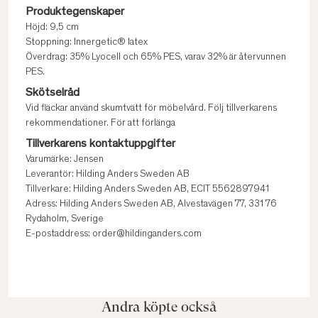
Produktegenskaper
Höjd: 9,5 cm
Stoppning: Innergetic® latex
Överdrag: 35% Lyocell och 65% PES, varav 32% är återvunnen
PES.
Skötselråd
Vid fläckar använd skumtvätt för möbelvård. Följ tillverkarens
rekommendationer. För att förlänga
Tillverkarens kontaktuppgifter
Varumärke: Jensen
Leverantör: Hilding Anders Sweden AB
Tillverkare: Hilding Anders Sweden AB, ECIT 5562897941
Adress: Hilding Anders Sweden AB, Alvestavägen 77, 331 76
Rydaholm, Sverige
E-postaddress: order@hildinganders.com
Andra köpte också