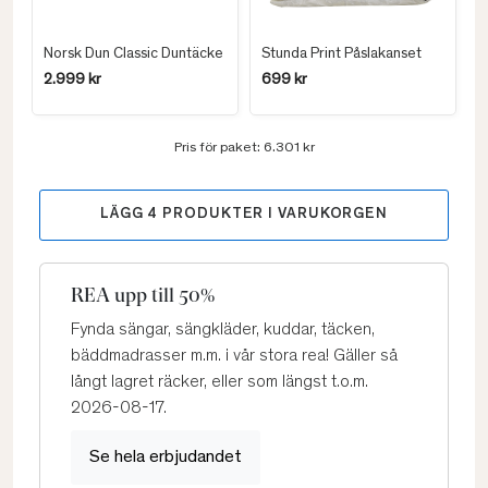
Norsk Dun Classic Duntäcke
Stunda Print Påslakanset
2.999 kr
699 kr
Pris för paket:
6.301 kr
LÄGG
4
PRODUKTER I VARUKORGEN
REA upp till 50%
Fynda sängar, sängkläder, kuddar, täcken,
bäddmadrasser m.m. i vår stora rea! Gäller så
långt lagret räcker, eller som längst t.o.m.
2026-08-17.
Se hela erbjudandet