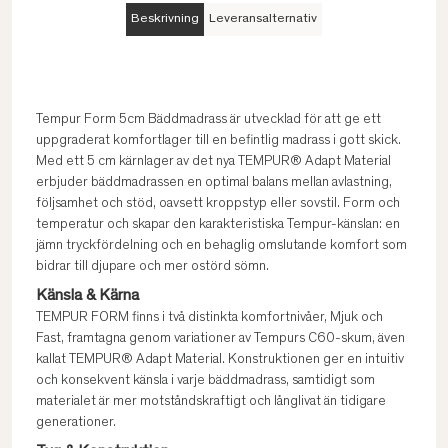
Beskrivning
Leveransalternativ
Tempur Form 5cm Bäddmadrass är utvecklad för att ge ett
uppgraderat komfortlager till en befintlig madrass i gott skick.
Med ett 5 cm kärnlager av det nya TEMPUR® Adapt Material
erbjuder bäddmadrassen en optimal balans mellan avlastning,
följsamhet och stöd, oavsett kroppstyp eller sovstil. Form och
temperatur och skapar den karakteristiska Tempur-känslan: en
jämn tryckfördelning och en behaglig omslutande komfort som
bidrar till djupare och mer ostörd sömn.
Känsla & Kärna
TEMPUR FORM finns i två distinkta komfortnivåer, Mjuk och
Fast, framtagna genom variationer av Tempurs C60-skum, även
kallat TEMPUR® Adapt Material. Konstruktionen ger en intuitiv
och konsekvent känsla i varje bäddmadrass, samtidigt som
materialet är mer motståndskraftigt och långlivat än tidigare
generationer.