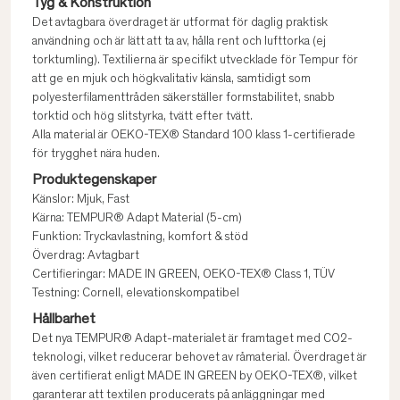
Tyg & Konstruktion
Det avtagbara överdraget är utformat för daglig praktisk
användning och är lätt att ta av, hålla rent och lufttorka (ej
torktumling). Textilierna är specifikt utvecklade för Tempur för
att ge en mjuk och högkvalitativ känsla, samtidigt som
polyesterfilamenttråden säkerställer formstabilitet, snabb
torktid och hög slitstyrka, tvätt efter tvätt.
Alla material är OEKO-TEX® Standard 100 klass 1-certifierade
för trygghet nära huden.
Produktegenskaper
Känslor: Mjuk, Fast
Kärna: TEMPUR® Adapt Material (5-cm)
Funktion: Tryckavlastning, komfort & stöd
Överdrag: Avtagbart
Certifieringar: MADE IN GREEN, OEKO-TEX® Class 1, TÜV
Testning: Cornell, elevationskompatibel
Hållbarhet
Det nya TEMPUR® Adapt-materialet är framtaget med CO2-
teknologi, vilket reducerar behovet av råmaterial. Överdraget är
även certifierat enligt MADE IN GREEN by OEKO-TEX®, vilket
garanterar att textilen producerats på anläggningar med