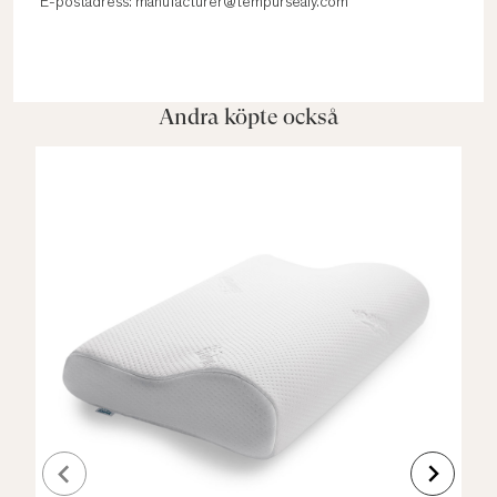
E-postadress: manufacturer@tempursealy.com
Andra köpte också