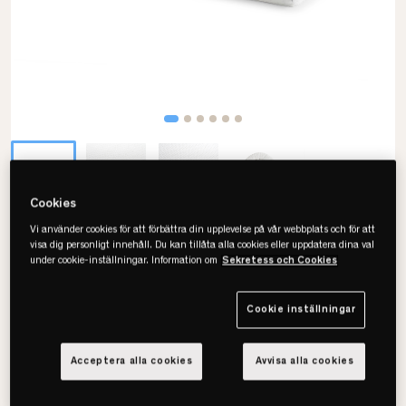
Cookies
Vi använder cookies för att förbättra din upplevelse på vår webbplats och för att
Tempur
visa dig personligt innehåll. Du kan tillåta alla cookies eller uppdatera dina val
Form 5cm Bäddmadrass
under cookie-inställningar. Information om
Sekretess och Cookies
Cookie inställningar
Välj storlek
Acceptera alla cookies
Avvisa alla cookies
80x200