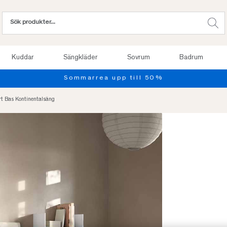
Kuddar
Sängkläder
Sovrum
Badrum
Provsov upp till 100 nätter. Läs mer
t Bas Kontinentalsäng