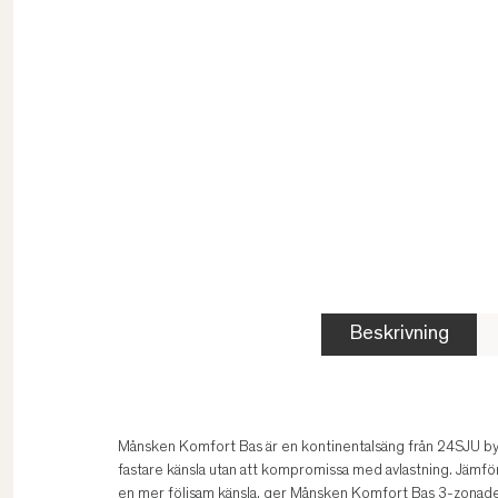
Beskrivning
Månsken Komfort Bas är en kontinentalsäng från 24SJU by
fastare känsla utan att kompromissa med avlastning. Jämfö
en mer följsam känsla, ger Månsken Komfort Bas 3-zonade f