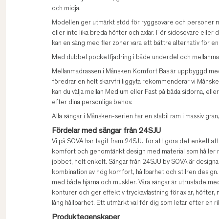
och midja.
Modellen ger utmärkt stöd för ryggsovare och personer 
eller inte lika breda höfter och axlar. För sidosovare elle
kan en säng med fler zoner vara ett bättre alternativ för e
Med dubbel pocketfjädring i både underdel och mellanma
Mellanmadrassen i Månsken Komfort Bas är uppbyggd med 
föredrar en helt skarvfri liggyta rekommenderar vi Månsk
kan du välja mellan Medium eller Fast på båda sidorna, ell
efter dina personliga behov.
Alla sängar i Månsken-serien har en stabil ram i massiv gran
Fördelar med sängar från 24SJU
Vi på SOVA har tagit fram 24SJU för att göra det enkelt att v
komfort och genomtänkt design med material som håller na
jobbet, helt enkelt. Sängar från 24SJU by SOVA är design
kombination av hög komfort, hållbarhet och stilren design.
med både hjärna och muskler. Våra sängar är utrustade m
konturer och ger effektiv tryckavlastning för axlar, höfter,
lång hållbarhet. Ett utmärkt val för dig som letar efter en ri
Produktegenskaper