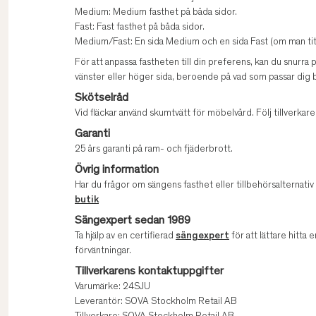
Medium: Medium fasthet på båda sidor.
Fast: Fast fasthet på båda sidor.
Medium/Fast: En sida Medium och en sida Fast (om man titt
För att anpassa fastheten till din preferens, kan du snurra
vänster eller höger sida, beroende på vad som passar dig b
Skötselråd
Vid fläckar använd skumtvätt för möbelvård. Följ tillverk
Garanti
25 års garanti på ram- och fjäderbrott.
Övrig information
Har du frågor om sängens fasthet eller tillbehörsalternati
butik
Sängexpert sedan 1989
Ta hjälp av en certifierad
sängexpert
för att lättare hitta e
förväntningar.
Tillverkarens kontaktuppgifter
Varumärke: 24SJU
Leverantör: SOVA Stockholm Retail AB