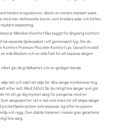
med mindre kroppskurvor, såsom en mindre markant svank
r de med mer definierade kurvor, som bredare axlar och höfter,
n mjukare anpassning.
drass är Månsken Komfort Bas byggd för långvarig komfort.
två separata fjäderpaket i ett gemensamt tyg. Om du
en Komfort Premium Plus eller Komfort Lyx. Oavsett modell
er en sida Medium och en sida Fast för att anpassa sängen
, vilket ger lång hållbarhet och en gedigen känsla.
älja rätt och svårt att välja fel. Våra sängar kombinerar hög
tt efter natt. Med 24SJU får du riktigt bra sängar som gör
ade för att ge dig mycket säng för pengarna, med en
 Som sängexperter vet vi vad som krävs för att skapa sängar
ed pocketfjädersystem som anpassar sig efter kroppens
 midja och rygg. Den stabila träramen i massiv gran garanterar
ktigt bra säng.