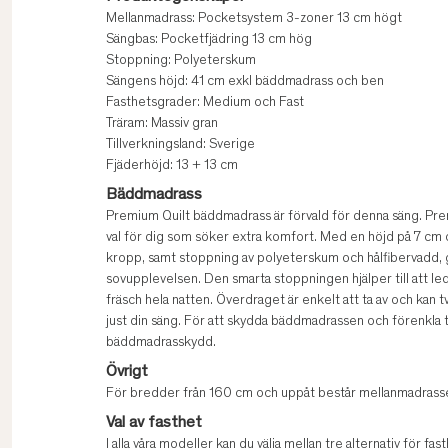
Mellanmadrass: Pocketsystem 3-zoner 13 cm högt
Sängbas: Pocketfjädring 13 cm hög
Stoppning: Polyeterskum
Sängens höjd: 41 cm exkl bäddmadrass och ben
Fasthetsgrader: Medium och Fast
Träram: Massiv gran
Tillverkningsland: Sverige
Fjäderhöjd: 13 + 13 cm
Bäddmadrass
Premium Quilt bäddmadrass är förvald för denna säng. Pr
val för dig som söker extra komfort. Med en höjd på 7 cm o
kropp, samt stoppning av polyeterskum och hålfibervadd,
sovupplevelsen. Den smarta stoppningen hjälper till att led
fräsch hela natten. Överdraget är enkelt att ta av och kan tv
just din säng. För att skydda bäddmadrassen och förenkla
bäddmadrasskydd.
Övrigt
För bredder från 160 cm och uppåt består mellanmadrasse
Val av fasthet
I alla våra modeller kan du välja mellan tre alternativ för fast