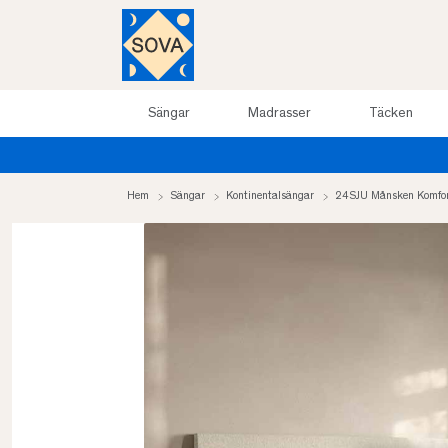
Sängar
Madrasser
Täcken
Hem
Sängar
Kontinentalsängar
24SJU Månsken Komfor