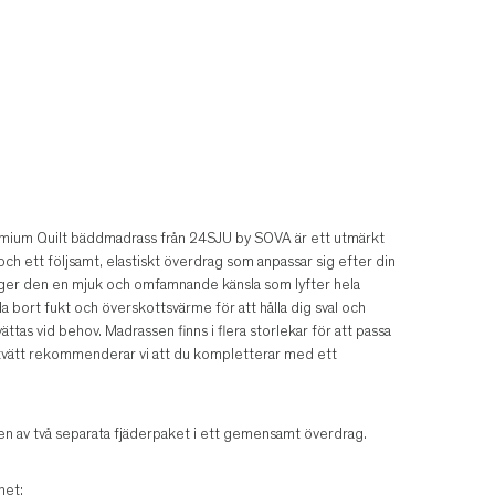
emium Quilt bäddmadrass från 24SJU by SOVA är ett utmärkt
ch ett följsamt, elastiskt överdrag som anpassar sig efter din
 ger den en mjuk och omfamnande känsla som lyfter hela
a bort fukt och överskottsvärme för att hålla dig sval och
ättas vid behov. Madrassen finns i flera storlekar för att passa
 tvätt rekommenderar vi att du kompletterar med ett
n av två separata fjäderpaket i ett gemensamt överdrag.
het: