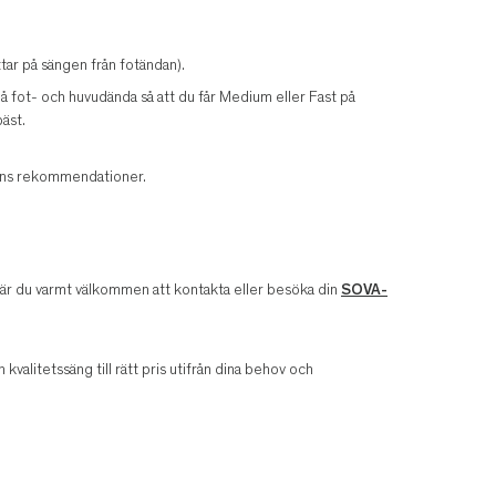
ar på sängen från fotändan).
 på fot- och huvudända så att du får Medium eller Fast på
äst.
arens rekommendationer.
v är du varmt välkommen att kontakta eller besöka din
SOVA-
n kvalitetssäng till rätt pris utifrån dina behov och