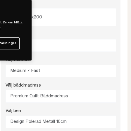
Välj storlek
180x200
l. Du kan tillåta
s
Välj färg
tällningar
Beige
Välj fasthet
Medium / Fast
Välj bäddmadrass
Premium Quilt Bäddmadrass
Välj ben
Design Polerad Metall 18cm