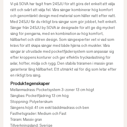
Vi på SOVA har tagit fram 24SJU för att göra det enkelt att välja
rätt och svårt att välja fel. Våra sängar kombinerar hög komfort
och genomtänkt design med material som håller natt efter natt.
Med 24SJU får du riktigt bra sängar som gör jobbet, helt enkelt.
Sängar från 24SJU by SOVA är designade för att ge dig mycket
säng för pengarna, med en kombination av hög komfort,
hållbarhet och stilren design. Som sängexperter vet vi vad som
krävs för att skapa sängar med både hjärna och muskler. Våra
sängar är utrustade med pocketfjädersystem som anpassar sig
efter kroppens konturer och ger effektiv tryckavlastning för
axlar, höfter, midja och rygg. Den stabila träramen i massiv gran
garanterar lång hållbarhet. Ett utmärkt val för dig som letar efter
en riktigt bra säng.
Produktegenskaper
Mellanmadrass: Pocketsystem 3-zoner 13 cm högt
Sängbas: Pocketfjädring 13 cm hög
Stoppning: Polyeterskum
Sängens höjd: 41 cm exkl bäddmadrass och ben
Fasthetsgrader: Medium och Fast
Träram: Massiv gran
Tillverkningsland: Sverige