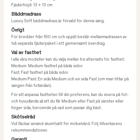
Fjäderhöjd: 13 + 13 cm
Bäddmadrass
Luxury Soft bäddmadrass är förvald för denna säng.
Övrigt
För bredder från 160 cm och uppåt består mellanmadrassen av
två separata fjäderpaket i ett gemensamt överdrag.
Val av fasthet
I alla våra modeller kan du välja mellan tre alternativ för fasthet:
Medium: Medium fasthet på båda sidor.
Fast: Fast fasthet på båda sidor.
Medium/Fast: En sida Medium och en sida Fast (om man tittar på
sängen från fotändan).
För att anpassa fastheten till din preferens, kan du snurra på fot-
och huvudända så att du får Medium eller Fast på vänster eller
höger sida, beroende på vad som passar dig bäst.
Skötselråd
Vid fläckar använd skumtvätt för möbelvård. Följ tillverkarens
rekommendationer.
Garanti