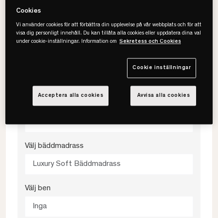
Välj storlek
Cookies
Vi använder cookies för att förbättra din upplevelse på vår webbplats och för att
120x200
visa dig personligt innehåll. Du kan tillåta alla cookies eller uppdatera dina val
under cookie-inställningar. Information om
Sekretess och Cookies
Välj färg
Cookie inställningar
Grå
Acceptera alla cookies
Avvisa alla cookies
Välj fasthet
Medium
Välj bäddmadrass
Luxury Soft Bäddmadrass
Välj ben
Inga