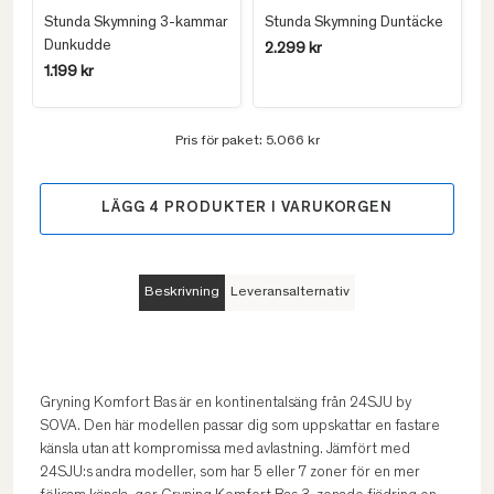
Stunda Skymning 3-kammar
Stunda Skymning Duntäcke
Dunkudde
2.299 kr
1.199 kr
Pris för paket:
5.066 kr
LÄGG
4
PRODUKTER I VARUKORGEN
Beskrivning
Leveransalternativ
Gryning Komfort Bas är en kontinentalsäng från 24SJU by
SOVA. Den här modellen passar dig som uppskattar en fastare
känsla utan att kompromissa med avlastning. Jämfört med
24SJU:s andra modeller, som har 5 eller 7 zoner för en mer