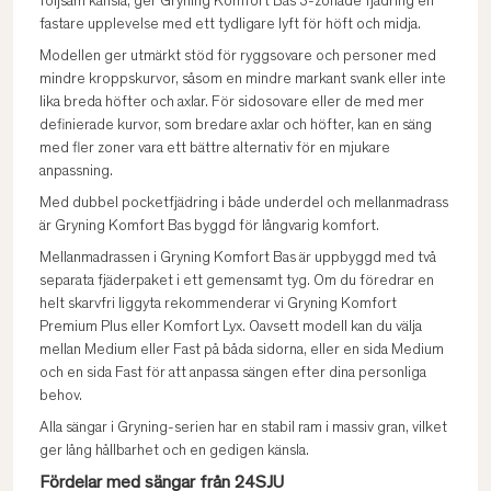
följsam känsla, ger Gryning Komfort Bas 3-zonade fjädring en
fastare upplevelse med ett tydligare lyft för höft och midja.
Modellen ger utmärkt stöd för ryggsovare och personer med
mindre kroppskurvor, såsom en mindre markant svank eller inte
lika breda höfter och axlar. För sidosovare eller de med mer
definierade kurvor, som bredare axlar och höfter, kan en säng
med fler zoner vara ett bättre alternativ för en mjukare
anpassning.
Med dubbel pocketfjädring i både underdel och mellanmadrass
är Gryning Komfort Bas byggd för långvarig komfort.
Mellanmadrassen i Gryning Komfort Bas är uppbyggd med två
separata fjäderpaket i ett gemensamt tyg. Om du föredrar en
helt skarvfri liggyta rekommenderar vi Gryning Komfort
Premium Plus eller Komfort Lyx. Oavsett modell kan du välja
mellan Medium eller Fast på båda sidorna, eller en sida Medium
och en sida Fast för att anpassa sängen efter dina personliga
behov.
Alla sängar i Gryning-serien har en stabil ram i massiv gran, vilket
ger lång hållbarhet och en gedigen känsla.
Fördelar med sängar från 24SJU