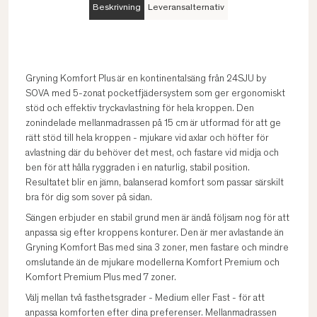
Beskrivning
Leveransalternativ
Gryning Komfort Plus är en kontinentalsäng från 24SJU by
SOVA med 5-zonat pocketfjädersystem som ger ergonomiskt
stöd och effektiv tryckavlastning för hela kroppen. Den
zonindelade mellanmadrassen på 15 cm är utformad för att ge
rätt stöd till hela kroppen - mjukare vid axlar och höfter för
avlastning där du behöver det mest, och fastare vid midja och
ben för att hålla ryggraden i en naturlig, stabil position.
Resultatet blir en jämn, balanserad komfort som passar särskilt
bra för dig som sover på sidan.
Sängen erbjuder en stabil grund men är ändå följsam nog för att
anpassa sig efter kroppens konturer. Den är mer avlastande än
Gryning Komfort Bas med sina 3 zoner, men fastare och mindre
omslutande än de mjukare modellerna Komfort Premium och
Komfort Premium Plus med 7 zoner.
Välj mellan två fasthetsgrader - Medium eller Fast - för att
anpassa komforten efter dina preferenser. Mellanmadrassen