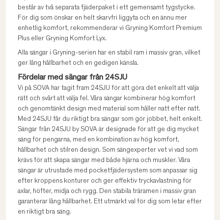
består av två separata fjäderpaket i ett gemensamt tygstycke.
För dig som önskar en helt skarvfri liggyta och en ännu mer
enhetlig komfort, rekommenderar vi Gryning Komfort Premium
Plus eller Gryning Komfort Lyx.
Alla sängar i Gryning-serien har en stabil ram i massiv gran, vilket
ger lång hållbarhet och en gedigen känsla.
Fördelar med sängar från 24SJU
Vi på SOVA har tagit fram 24SJU för att göra det enkelt att välja
rätt och svårt att välja fel. Våra sängar kombinerar hög komfort
och genomtänkt design med material som håller natt efter natt.
Med 24SJU får du riktigt bra sängar som gör jobbet, helt enkelt.
Sängar från 24SJU by SOVA är designade för att ge dig mycket
säng för pengarna, med en kombination av hög komfort,
hållbarhet och stilren design. Som sängexperter vet vi vad som
krävs för att skapa sängar med både hjärna och muskler. Våra
sängar är utrustade med pocketfjädersystem som anpassar sig
efter kroppens konturer och ger effektiv tryckavlastning för
axlar, höfter, midja och rygg. Den stabila träramen i massiv gran
garanterar lång hållbarhet. Ett utmärkt val för dig som letar efter
en riktigt bra säng.