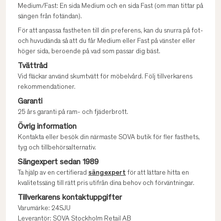
Medium/Fast: En sida Medium och en sida Fast (om man tittar på
sängen från fotändan).
För att anpassa fastheten till din preferens, kan du snurra på fot-
och huvudända så att du får Medium eller Fast på vänster eller
höger sida, beroende på vad som passar dig bäst.
Tvättråd
Vid fläckar använd skumtvätt för möbelvård. Följ tillverkarens
rekommendationer.
Garanti
25 års garanti på ram- och fjäderbrott.
Övrig information
Kontakta eller besök din närmaste SOVA butik för fler fasthets,
tyg och tillbehörsalternativ.
Sängexpert sedan 1989
Ta hjälp av en certifierad
sängexpert
för att lättare hitta en
kvalitetssäng till rätt pris utifrån dina behov och förväntningar.
Tillverkarens kontaktuppgifter
Varumärke: 24SJU
Leverantör: SOVA Stockholm Retail AB