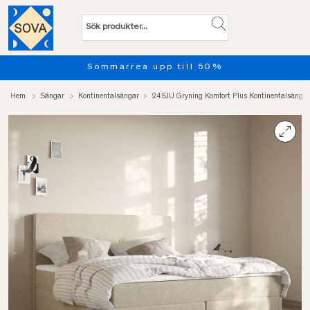
Provsov upp till 100 nätter. Läs 
Hem
Sängar
Kontinentalsängar
24SJU Gryning Komfort Plus Kontinentalsäng