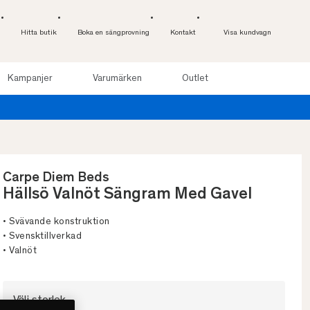
Hitta butik
Boka en sängprovning
Kontakt
Visa kundvagn
Kampanjer
Varumärken
Outlet
Carpe Diem Beds
Hällsö Valnöt Sängram Med Gavel
• Svävande konstruktion
• Svensktillverkad
• Valnöt
Välj storlek