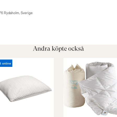
1
 76 Rydaholm, Sverige
Andra köpte också
t online