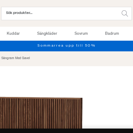
Kuddar
Sängkläder
Sovrum
Badrum
Provsov upp till 100 nätter. Läs mer
öt Sängram Med Gavel