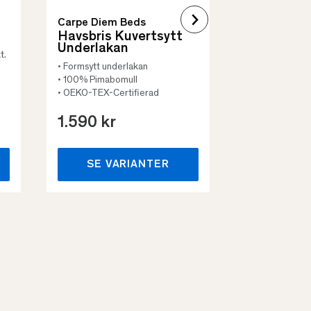
Carpe Diem Beds
Havsbris Kuvertsytt
Underlakan
t.
• Formsytt underlakan
• 100% Pimabomull
• OEKO-TEX-Certifierad
1.590 kr
659 kr
SE VARIANTER
SE VA