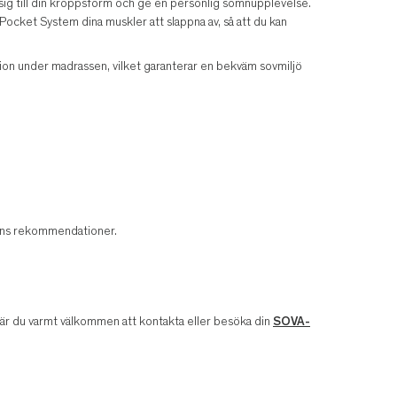
a sig till din kroppsform och ge en personlig sömnupplevelse.
Pocket System dina muskler att slappna av, så att du kan
ation under madrassen, vilket garanterar en bekväm sovmiljö
arens rekommendationer.
v är du varmt välkommen att kontakta eller besöka din
SOVA-