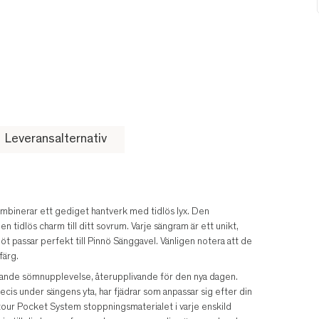
Leveransalternativ
mbinerar ett gediget hantverk med tidlös lyx. Den
n tidlös charm till ditt sovrum. Varje sängram är ett unikt,
lnöt passar perfekt till Pinnö Sänggavel. Vänligen notera att de
färg.
ande sömnupplevelse, återupplivande för den nya dagen.
s under sängens yta, har fjädrar som anpassar sig efter din
ontour Pocket System stoppningsmaterialet i varje enskild