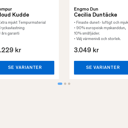
empur
Engmo Dun
loud Kudde
Cecilia Duntäcke
Extra mjukt Tempurmaterial
• Finaste dunet- luftigt och mjuk
Tryckavlastning
• 90% europeisk myskanddun,
3 års garanti
10% småfjäder.
• Välj värmenivå och storlek.
.229 kr
3.049 kr
SE VARIANTER
SE VARIANTER