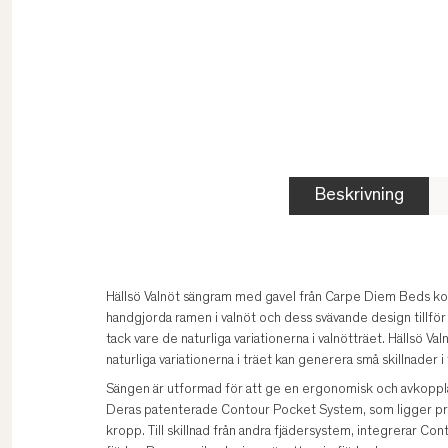
Beskrivning
Hällsö Valnöt sängram med gavel från Carpe Diem Beds ko
handgjorda ramen i valnöt och dess svävande design tillför e
tack vare de naturliga variationerna i valnötträet. Hällsö Va
naturliga variationerna i träet kan generera små skillnader i 
Sängen är utformad för att ge en ergonomisk och avkoppl
Deras patenterade Contour Pocket System, som ligger preci
kropp. Till skillnad från andra fjädersystem, integrerar C