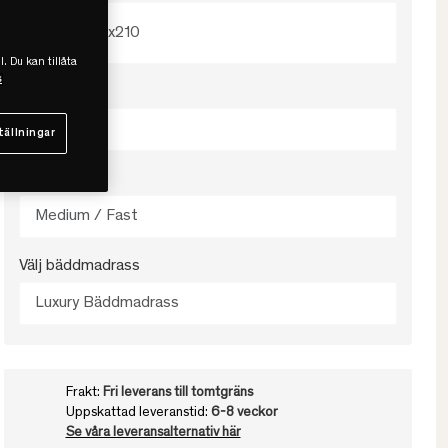
180x210
l. Du kan tillåta
s
Välj färg
Ull / Beige
tällningar
Välj fasthet
Medium / Fast
Välj bäddmadrass
Luxury Bäddmadrass
Frakt:
Fri leverans till tomtgräns
Uppskattad leveranstid:
6-8 veckor
Se våra leveransalternativ här