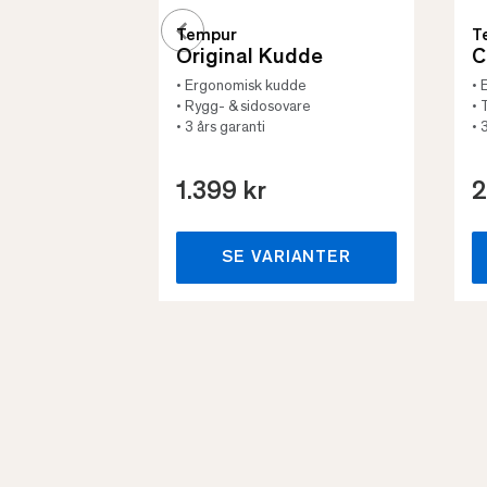
Tempur
T
Original Kudde
C
• Ergonomisk kudde
• 
• Rygg- & sidosovare
• 
• 3 års garanti
• 
1.399 kr
2
SE VARIANTER