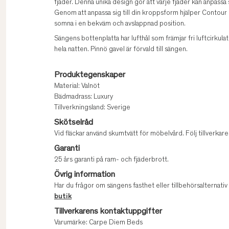
fjäder. Denna unika design gör att varje fjäder kan anpass
Genom att anpassa sig till din kroppsform hjälper Contour 
somna i en bekväm och avslappnad position.
Sängens bottenplatta har lufthål som främjar fri luftcirkul
hela natten. Pinnö gavel är förvald till sängen.
Produktegenskaper
Material: Valnöt
Bädmadrass: Luxury
Tillverkningsland: Sverige
Skötselråd
Vid fläckar använd skumtvätt för möbelvård. Följ tillverk
Garanti
25 års garanti på ram- och fjäderbrott.
Övrig information
Har du frågor om sängens fasthet eller tillbehörsalternati
butik
Tillverkarens kontaktuppgifter
Varumärke: Carpe Diem Beds