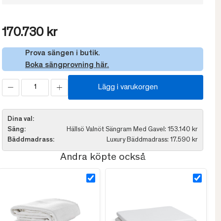
170.730 kr
Prova sängen i butik.
Boka sängprovning här.
Lägg i varukorgen
Dina val:
Säng:
Hällsö Valnöt Sängram Med Gavel: 153.140 kr
Bäddmadrass:
Luxury Bäddmadrass: 17.590 kr
Andra köpte också