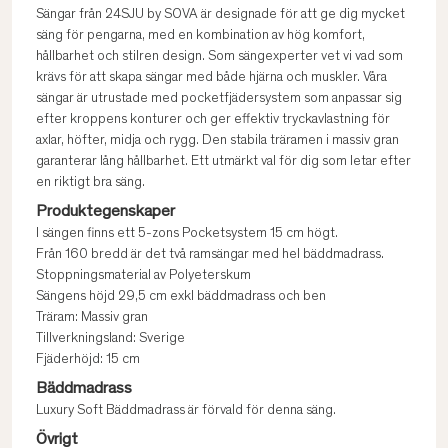
Sängar från 24SJU by SOVA är designade för att ge dig mycket
säng för pengarna, med en kombination av hög komfort,
hållbarhet och stilren design. Som sängexperter vet vi vad som
krävs för att skapa sängar med både hjärna och muskler. Våra
sängar är utrustade med pocketfjädersystem som anpassar sig
efter kroppens konturer och ger effektiv tryckavlastning för
axlar, höfter, midja och rygg. Den stabila träramen i massiv gran
garanterar lång hållbarhet. Ett utmärkt val för dig som letar efter
en riktigt bra säng.
Produktegenskaper
I sängen finns ett 5-zons Pocketsystem 15 cm högt.
Från 160 bredd är det två ramsängar med hel bäddmadrass.
Stoppningsmaterial av Polyeterskum
Sängens höjd 29,5 cm exkl bäddmadrass och ben
Träram: Massiv gran
Tillverkningsland: Sverige
Fjäderhöjd: 15 cm
Bäddmadrass
Luxury Soft Bäddmadrass är förvald för denna säng.
Övrigt