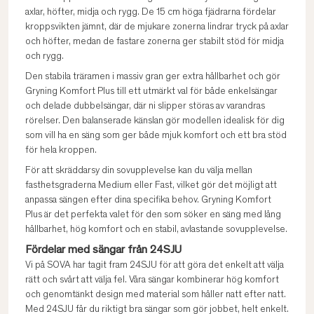
axlar, höfter, midja och rygg. De 15 cm höga fjädrarna fördelar
kroppsvikten jämnt, där de mjukare zonerna lindrar tryck på axlar
och höfter, medan de fastare zonerna ger stabilt stöd för midja
och rygg.
Den stabila träramen i massiv gran ger extra hållbarhet och gör
Gryning Komfort Plus till ett utmärkt val för både enkelsängar
och delade dubbelsängar, där ni slipper störas av varandras
rörelser. Den balanserade känslan gör modellen idealisk för dig
som vill ha en säng som ger både mjuk komfort och ett bra stöd
för hela kroppen.
För att skräddarsy din sovupplevelse kan du välja mellan
fasthetsgraderna Medium eller Fast, vilket gör det möjligt att
anpassa sängen efter dina specifika behov. Gryning Komfort
Plus är det perfekta valet för den som söker en säng med lång
hållbarhet, hög komfort och en stabil, avlastande sovupplevelse.
Fördelar med sängar från 24SJU
Vi på SOVA har tagit fram 24SJU för att göra det enkelt att välja
rätt och svårt att välja fel. Våra sängar kombinerar hög komfort
och genomtänkt design med material som håller natt efter natt.
Med 24SJU får du riktigt bra sängar som gör jobbet, helt enkelt.