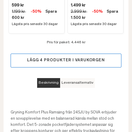
599 kr
1.499 kr
1.199 kr
-50%
Spara
2.999 kr
-50%
Spara
600 kr
1.500 kr
Lägsta pris senaste 30 dagar
Lägsta pris senaste 30 dagar
Pris för paket:
4.446 kr
LÄGG
4
PRODUKTER I VARUKORGEN
Beskrivning
Leveransalternativ
Gryning Komfort Plus Ramsäng från 24SJU by SOVA erbjuder
en sovupplevelse med en balanserad känsla mellan stöd och
komfort. Det 5-zonade pocketfjädersystemet anpassar sig
efter kroppens konturer och ger effektiv tryckavlastning för