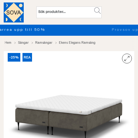
Provsov upp till 100 nätter. Läs mer
Hem
Sängar
Ramsängar
Ekens Elegans Ramsäng
-25%
REA