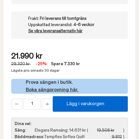
Frakt:
Fri leverans till tomtgräns
Uppskattad leveranstid:
4-6 veckor
Se våra leveransalternativ här
21.990 kr
29.320 kr
-25%
Spara 7.330 kr
Lägsta pris senaste 30 dagar
Prova sängen i butik.
Boka sängprovning här.
Lägg i varukorgen
Dina val:
Säng:
Elegans Ramsäng: 14.631 kr (
19.508 kr
)
Bäddmadrass:
Tempflex Softex Quilt
9.812
)