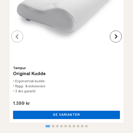
Tempur
Original Kudde
• Ergonomisk kudde
• Rygg- & sidosovare
• 3 års garanti
1.399 kr
SE VARIANTER