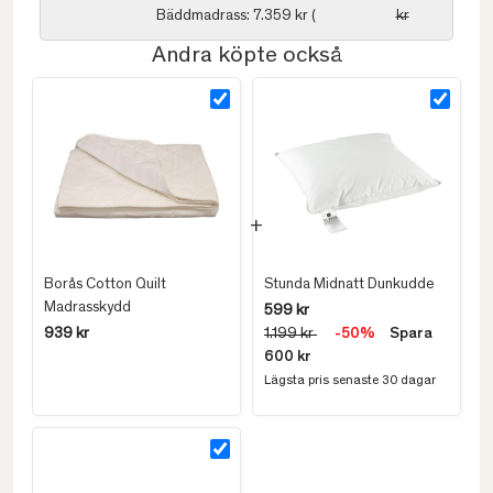
Bäddmadrass: 7.359 kr (
kr
Andra köpte också
Borås Cotton Quilt
Stunda Midnatt Dunkudde
Madrasskydd
599 kr
939 kr
1.199 kr
-50%
Spara
600 kr
Lägsta pris senaste 30 dagar