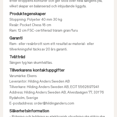
efter kroppens konturer och ger stöd över hela sängens yta,
vilket skapar en balanserad och inbjudande liggyta.
Produktegenskaper
Stoppning: Polyeter 40 mm 30 kg
Resår: Pocket Chess 18 cm
Ram: 12 cm FSC-certifierad träram gran/furu
Garanti
Ram- eller resårbrott som ett resultat av material- eller
tillverkningsfel täcks av 20 års garanti.
Tvättråd
Sängen tyg kan skumtvättas.
Tillverkarens kontaktuppgifter
Varumärke: Ekens
Leverantör: Hilding Anders Sweden AB
Tillverkare: Hilding Anders Sweden AB, ECIT 5562897941
Address: Hilding Anders Sweden AB, Alvestavägen 77, 331 76
Rydaholm, Sverige
E-postaddress: order@hildinganders.com
Säkerhetsinformation