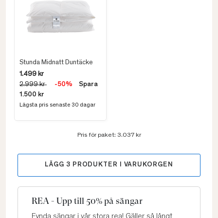
Stunda Midnatt Duntäcke
1.499 kr
2.999 kr
-50%
Spara
1.500 kr
Lägsta pris senaste 30 dagar
Pris för paket:
3.037 kr
LÄGG
3
PRODUKTER I VARUKORGEN
REA - Upp till 50% på sängar
Fynda sängar i vår stora rea! Gäller så långt