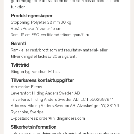
goda möjligheter att skapa en helhet som passar både stil och
funktion.
Produktegenskaper
Stoppning: Polyeter 28 mm 30 kg
Resår: Pocket 7-zoner 15 cm
Ram: 12 cm FSC-certifierad träram gran/furu
Garanti
Ram- eller resårbrott som ett resultat av material- eller
tillverkningsfel täcks av 20 års garanti.
Tvättråd
Sängen tyg kan skumtvättas.
Tillverkarens kontaktuppgifter
Varumärke: Ekens
Leverantör: Hilding Anders Sweden AB
Tillverkare: Hilding Anders Sweden AB, ECIT 5562897941
Address: Hilding Anders Sweden AB, Alvestavägen 77, 331 76
Rydaholm, Sverige
E-postaddress: order@hildinganders.com
Säkerhetsinformation