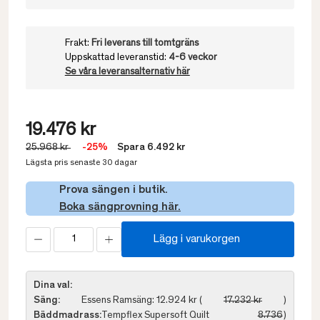
Frakt:
Fri leverans till tomtgräns
Uppskattad leveranstid:
4-6 veckor
Se våra leveransalternativ här
19.476 kr
25.968 kr
-25%
Spara 6.492 kr
Lägsta pris senaste 30 dagar
Prova sängen i butik.
Boka sängprovning här.
Lägg i varukorgen
Dina val:
Säng:
Essens Ramsäng: 12.924 kr (
17.232 kr
)
Bäddmadrass:
Tempflex Supersoft Quilt
8.736
)