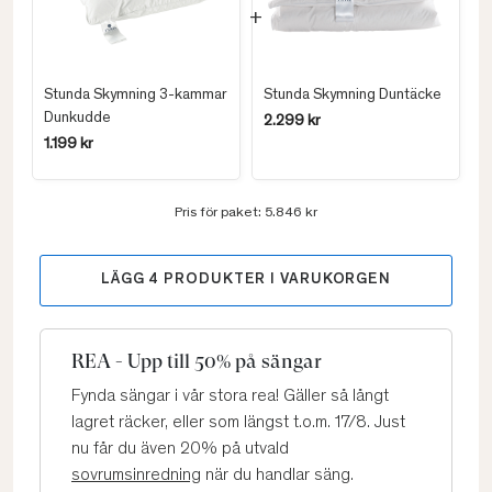
Stunda Skymning 3-kammar
Stunda Skymning Duntäcke
Dunkudde
2.299 kr
1.199 kr
Pris för paket:
5.846 kr
LÄGG
4
PRODUKTER I VARUKORGEN
REA - Upp till 50% på sängar
Fynda sängar i vår stora rea! Gäller så långt
lagret räcker, eller som längst t.o.m. 17/8. Just
nu får du även 20% på utvald
sovrumsinredning
när du handlar säng.