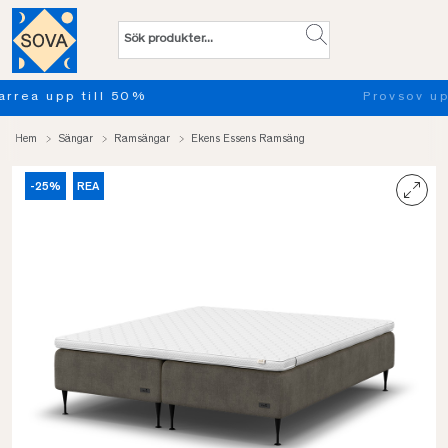
Provsov upp till 100 nätter. Läs mer
Hem
Sängar
Ramsängar
Ekens Essens Ramsäng
-25%
REA