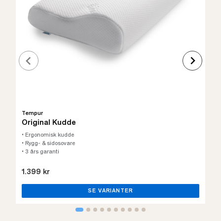
Tempur
Original Kudde
• Ergonomisk kudde
• Rygg- & sidosovare
• 3 års garanti
1.399 kr
SE VARIANTER