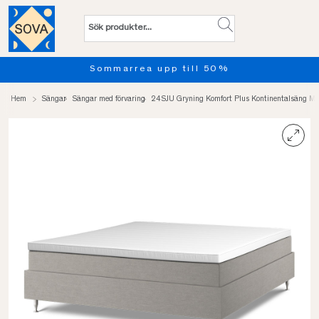
l 50%
Provsov upp till 100 nä
Hem
Sängar
Sängar med förvaring
24SJU Gryning Komfort Plus Kontinentalsäng Me