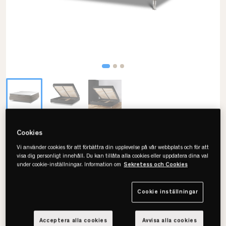
24SJU
Cookies
Gryning Komfort Plus
Vi använder cookies för att förbättra din upplevelse på vår webbplats och för att
visa dig personligt innehåll. Du kan tillåta alla cookies eller uppdatera dina val
Kontinentalsäng Med Förvaring
under cookie-inställningar. Information om
Sekretess och Cookies
Cookie inställningar
Välj storlek
Acceptera alla cookies
Avvisa alla cookies