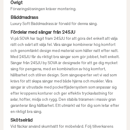
Övrigt
Förvaringslösningen kräver montering.
Bäddmadrass
Luxury Soft Bäddmadrass är förvald för denna säng.
Fördelar med sängar från 24SJU
Vi på SOVA har tagit fram 24SJU för att göra det enkelt att välja
rätt och svårt att välja fel. Våra sängar kombinerar hög komfort
och genomtänkt design med material som håller natt efter natt.
Med 24SJU får du riktigt bra sängar som gör jobbet, helt enkelt.
Sängar från 24SJU by SOVA är designade för att ge dig mycket
säng för pengarna, med en kombination av hög komfort,
hållbarhet och stilren design. Som sängexperter vet vi vad som
krävs för att skapa sängar med både hjärna och muskler. Våra
sängar är utrustade med pocketfjädersystem som anpassar sig
efter kroppens konturer och ger effektiv tryckavlastning för
axlar, höfter, midja och rygg. Den stabila träramen i massiv gran
garanterar lång hållbarhet. Ett utmärkt val för dig som letar efter
en riktigt bra säng.
Skötselråd
Vid fläckar använd skumtvätt för möbelvård. Följ tillverkarens