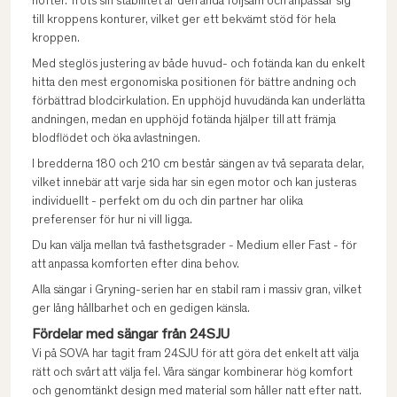
höfter. Trots sin stabilitet är den ändå följsam och anpassar sig
till kroppens konturer, vilket ger ett bekvämt stöd för hela
kroppen.
Med steglös justering av både huvud- och fotända kan du enkelt
hitta den mest ergonomiska positionen för bättre andning och
förbättrad blodcirkulation. En upphöjd huvudända kan underlätta
andningen, medan en upphöjd fotända hjälper till att främja
blodflödet och öka avlastningen.
I bredderna 180 och 210 cm består sängen av två separata delar,
vilket innebär att varje sida har sin egen motor och kan justeras
individuellt - perfekt om du och din partner har olika
preferenser för hur ni vill ligga.
Du kan välja mellan två fasthetsgrader - Medium eller Fast - för
att anpassa komforten efter dina behov.
Alla sängar i Gryning-serien har en stabil ram i massiv gran, vilket
ger lång hållbarhet och en gedigen känsla.
Fördelar med sängar från 24SJU
Vi på SOVA har tagit fram 24SJU för att göra det enkelt att välja
rätt och svårt att välja fel. Våra sängar kombinerar hög komfort
och genomtänkt design med material som håller natt efter natt.