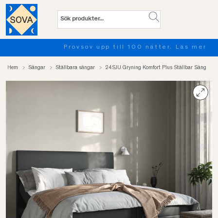
Provsov upp till 100 nätter. Läs mer
Hem
Sängar
Ställbara sängar
24SJU Gryning Komfort Plus Ställbar Säng