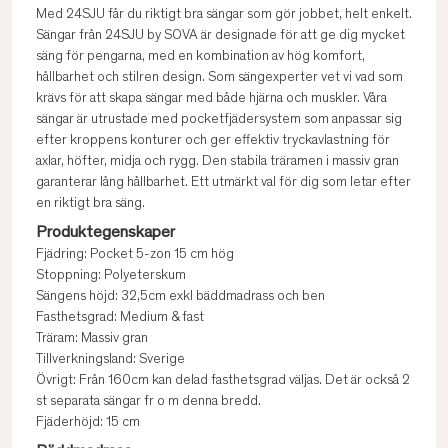
Med 24SJU får du riktigt bra sängar som gör jobbet, helt enkelt.
Sängar från 24SJU by SOVA är designade för att ge dig mycket
säng för pengarna, med en kombination av hög komfort,
hållbarhet och stilren design. Som sängexperter vet vi vad som
krävs för att skapa sängar med både hjärna och muskler. Våra
sängar är utrustade med pocketfjädersystem som anpassar sig
efter kroppens konturer och ger effektiv tryckavlastning för
axlar, höfter, midja och rygg. Den stabila träramen i massiv gran
garanterar lång hållbarhet. Ett utmärkt val för dig som letar efter
en riktigt bra säng.
Produktegenskaper
Fjädring: Pocket 5-zon 15 cm hög
Stoppning: Polyeterskum
Sängens höjd: 32,5cm exkl bäddmadrass och ben
Fasthetsgrad: Medium & fast
Träram: Massiv gran
Tillverkningsland: Sverige
Övrigt: Från 160cm kan delad fasthetsgrad väljas. Det är också 2
st separata sängar fr o m denna bredd.
Fjäderhöjd: 15 cm