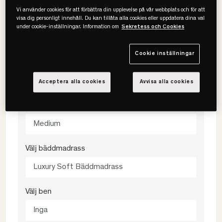
Välj storlek
Vi använder cookies för att förbättra din upplevelse på vår webbplats och för att
visa dig personligt innehåll. Du kan tillåta alla cookies eller uppdatera dina val
under cookie-inställningar. Information om
Sekretess och Cookies
180x200
Cookie inställningar
Välj färg
Antracit
Acceptera alla cookies
Avvisa alla cookies
Välj fasthet
Medium
Välj bäddmadrass
Luxury Soft Bäddmadrass
Välj ben
Inga