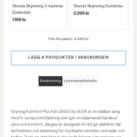
Stunda Skymning 3-kammar
Stunda Skymning Duntäcke
Dunkudde
2.299 kr
1.199 kr
Pris för paket:
4.366 kr
LÄGG
4
PRODUKTER I VARUKORGEN
Beskrivning
Leveransalternativ
Gryning Komfort Plus från 24SJU by SOVA är en ställbar säng
med 5-zonspocketfjädring som ger en balanserad känsla av
stöd och komfort. Sängen är designad för att ge stabilitet där
det behövs och avlastning för trycksatta områden som axlar och