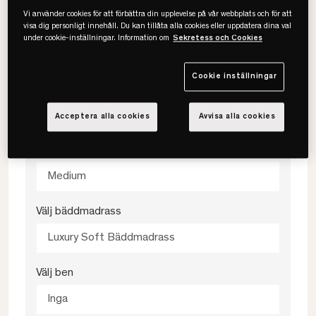
Välj storlek
Vi använder cookies för att förbättra din upplevelse på vår webbplats och för att
visa dig personligt innehåll. Du kan tillåta alla cookies eller uppdatera dina val
under cookie-inställningar. Information om
Sekretess och Cookies
180x200
Cookie inställningar
Välj färg
Beige
Acceptera alla cookies
Avvisa alla cookies
Välj fasthet
Medium
Välj bäddmadrass
Luxury Soft Bäddmadrass
Välj ben
Inga