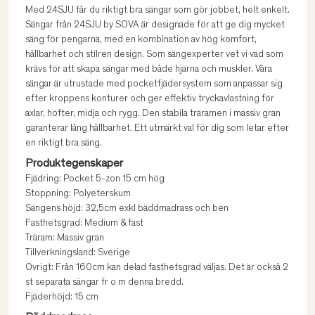
Med 24SJU får du riktigt bra sängar som gör jobbet, helt enkelt.
Sängar från 24SJU by SOVA är designade för att ge dig mycket
säng för pengarna, med en kombination av hög komfort,
hållbarhet och stilren design. Som sängexperter vet vi vad som
krävs för att skapa sängar med både hjärna och muskler. Våra
sängar är utrustade med pocketfjädersystem som anpassar sig
efter kroppens konturer och ger effektiv tryckavlastning för
axlar, höfter, midja och rygg. Den stabila träramen i massiv gran
garanterar lång hållbarhet. Ett utmärkt val för dig som letar efter
en riktigt bra säng.
Produktegenskaper
Fjädring: Pocket 5-zon 15 cm hög
Stoppning: Polyeterskum
Sängens höjd: 32,5cm exkl bäddmadrass och ben
Fasthetsgrad: Medium & fast
Träram: Massiv gran
Tillverkningsland: Sverige
Övrigt: Från 160cm kan delad fasthetsgrad väljas. Det är också 2
st separata sängar fr o m denna bredd.
Fjäderhöjd: 15 cm