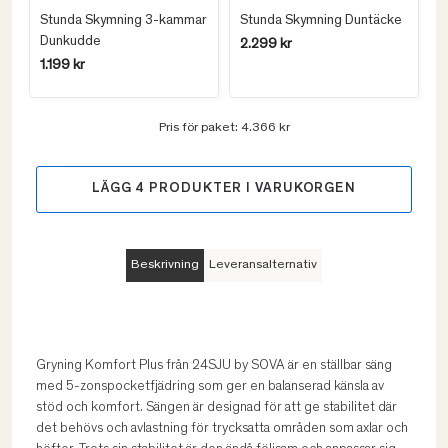
Stunda Skymning 3-kammar
Stunda Skymning Duntäcke
Dunkudde
2.299 kr
1.199 kr
Pris för paket:
4.366 kr
LÄGG
4
PRODUKTER I VARUKORGEN
Beskrivning
Leveransalternativ
Gryning Komfort Plus från 24SJU by SOVA är en ställbar säng
med 5-zonspocketfjädring som ger en balanserad känsla av
stöd och komfort. Sängen är designad för att ge stabilitet där
det behövs och avlastning för trycksatta områden som axlar och