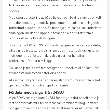
höfter. Trots sin stabilitet är den ändå följsam och anpassar sig
till kroppens konturer, vilket ger ett bekvämt stöd för hela
kroppen.
Med steglös justering av både huvud- och fotända kan du enkelt
hitta den mest ergonomiska positionen för bättre andning och
förbättrad blodcirkulation. En upphöjd huvudända kan underlätta
andningen, medan en upphöjd fotända hjälper till att främja
blodflödet och öka avlastningen.
I bredderna 180 och 210 cm består sängen av två separata delar,
vilket innebär att varje sida har sin egen motor och kan justeras
individuellt - perfekt om du och din partner har olika
preferenser för hur ni vill ligga.
Du kan välja mellan två fasthetsgrader - Medium eller Fast - för
att anpassa komforten efter dina behov.
Alla sängar i Gryning-serien har en stabil ram i massiv gran, vilket
ger lång hållbarhet och en gedigen känsla.
Fördelar med sängar från 24SJU
Vi på SOVA har tagit fram 24SJU för att göra det enkelt att välja
rätt och svårt att välja fel. Våra sängar kombinerar hög komfort
och genomtänkt design med material som håller natt efter natt.