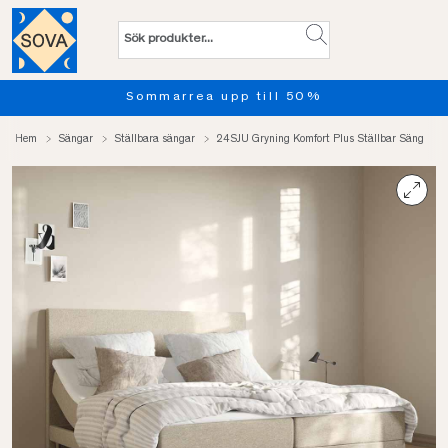
Provsov upp till 100 nätter. Läs 
Hem
Sängar
Ställbara sängar
24SJU Gryning Komfort Plus Ställbar Säng