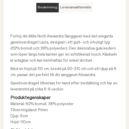
Beskrivning
Leveransalternativ
Förhöj din Mille Notti Alexandra Sänggavel med det eleganta
gavelöverdraget Laura, designat i ett gult- och vitrutigt tyg
(62% bomull och 38% polyester). Den dekorativa gula kedern
som löper längs hela kanten ger en sofistikerad touch. Klädseln
är avtagbar och kan kemtvättas för enkel skötsel.
Med en höjd på 110 cm, bredd på 90-210 cm och ett djup på 8
cm, passar det perfekt till din sänggavel Alexandra.
Gavelöverdraget tillverkas för hand efter beställning och har en
leveranstid på cirka 6-8 veckor.
Produktegenskaper
Material: 62% bomull, 38% polyester
Tillverningsland: Polen
Djup: 8cm
Höjd: 110cm