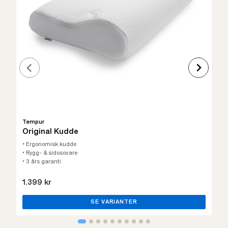
Tempur
Original Kudde
• Ergonomisk kudde
• Rygg- & sidosovare
• 3 års garanti
1.399 kr
SE VARIANTER