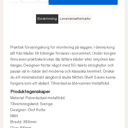
Beskrivning
Leveransalternativ
Praktisk förvaringskorg för montering på väggen. I denna korg
allt från kläder till tidningar förvaras i sovrummet. Under korgen
finns även praktiska krokar där lättare kläder eller smycken kan
hängas. Designen flörtar något med 50-talets stringhyllor och
passar väl in i både det moderna och klassiska hemmet. Önskar
du ett minimalistiskt sängbord skulle Mitten Shelf S även kunna
fungera som ett sådant. Tillverkad av återvunnen metalltråd.
Produktegenskaper
Material: Pulverlackad metalltråd
Tillverkningsland: Sverige
Designer: Olof Kolte
Mått
Bredd: 386mm