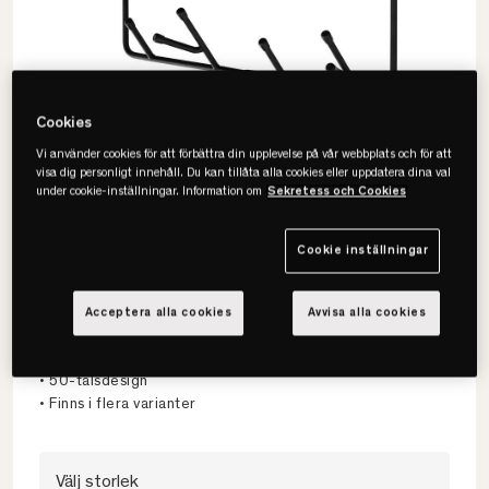
Cookies
Vi använder cookies för att förbättra din upplevelse på vår webbplats och för att
visa dig personligt innehåll. Du kan tillåta alla cookies eller uppdatera dina val
under cookie-inställningar. Information om
Sekretess och Cookies
Cookie inställningar
Maze
Mitten Shelf S Förvaringshylla
Acceptera alla cookies
Avvisa alla cookies
• Praktisk förvaringskorg
• 50-talsdesign
• Finns i flera varianter
Välj storlek