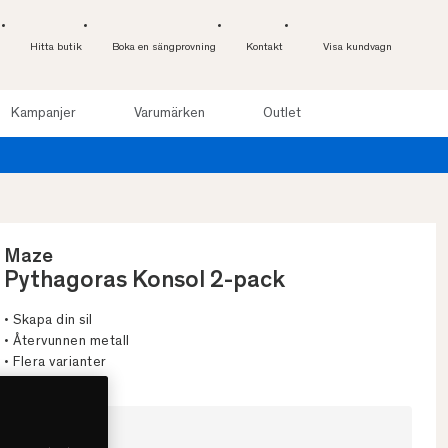
Hitta butik
Boka en sängprovning
Kontakt
Visa kundvagn
Kampanjer
Varumärken
Outlet
Provsov upp til
Maze
Pythagoras Konsol 2-pack
• Skapa din sil
• Återvunnen metall
• Flera varianter
Välj färg