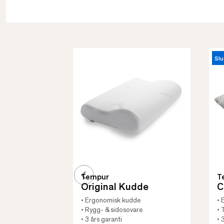
Slu
Tempur
T
Original Kudde
C
• Ergonomisk kudde
• 
• Rygg- & sidosovare
• 
• 3 års garanti
• 