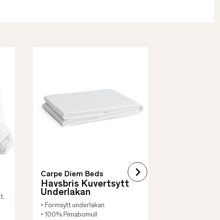
Borås Cotto
Quilt Mad
• Skyddar säng
• Vadderat
• Flera storleka
Carpe Diem Beds
Havsbris Kuvertsytt
Underlakan
t.
• Formsytt underlakan
• 100% Pimabomull