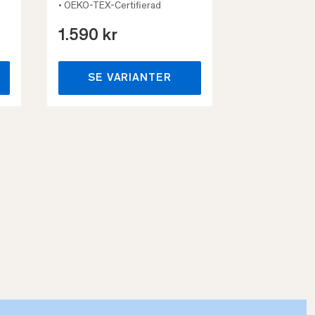
• OEKO-TEX-Certifierad
1.590 kr
659 kr
SE VARIANTER
SE VA