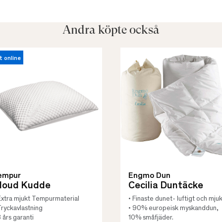
Andra köpte också
t online
empur
Engmo Dun
loud Kudde
Cecilia Duntäcke
Extra mjukt Tempurmaterial
• Finaste dunet- luftigt och mjuk
Tryckavlastning
• 90% europeisk myskanddun,
3 års garanti
10% småfjäder.