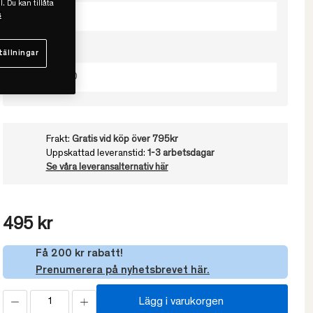
l. Du kan tillåta
White
s
Välj storlek
tällningar
10.5x15x20
Frakt:
Gratis vid köp över 795kr
Uppskattad leveranstid:
1-3 arbetsdagar
Se våra leveransalternativ här
495 kr
Få 200 kr rabatt!
Prenumerera på nyhetsbrevet här.
Lägg i varukorgen