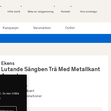
Hitta butik
Boka en sängprovning
Kontakt
Visa kundvagn
Kampanjer
Varumärken
Outlet
Ekens
Lutande Sängben Trä Med Metallkant
4-pack
• Modern Design
• Trä med metallkant
l. Du kan tillåta
• Olika färgkombinationer
s