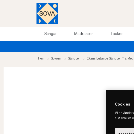
Sängar
Madrasser
Täcken
Sommarrea upp till 50%
Hem
Sovrum
Sängben
Ekens Lutande Sängben Trä Med
Cookies
Vi använder c
alla cookies 