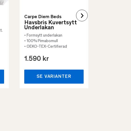
Carpe Diem Beds
Havsbris Kuvertsytt
Underlakan
t.
• Formsytt underlakan
• 100% Pimabomull
• OEKO-TEX-Certifierad
1.590 kr
659 kr
SE VARIANTER
SE VA