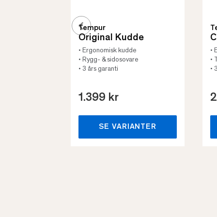
Tempur
T
Original Kudde
C
• Ergonomisk kudde
• 
• Rygg- & sidosovare
• 
• 3 års garanti
• 
1.399 kr
2
SE VARIANTER