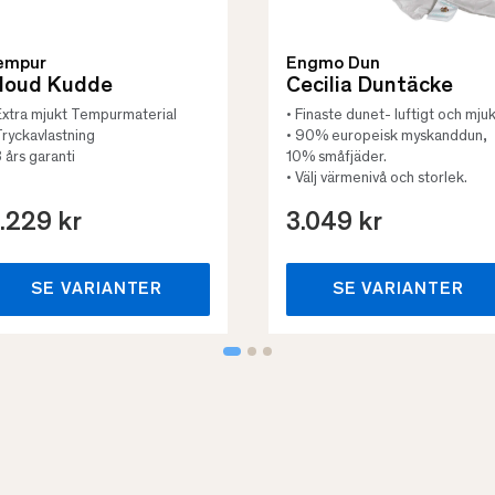
empur
Engmo Dun
loud Kudde
Cecilia Duntäcke
Extra mjukt Tempurmaterial
• Finaste dunet- luftigt och mjuk
Tryckavlastning
• 90% europeisk myskanddun,
3 års garanti
10% småfjäder.
• Välj värmenivå och storlek.
.229 kr
3.049 kr
SE VARIANTER
SE VARIANTER