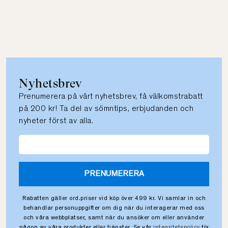
Nyhetsbrev
Prenumerera på vårt nyhetsbrev, få välkomstrabatt
på 200 kr! Ta del av sömntips, erbjudanden och
nyheter först av alla.
PRENUMERERA
Rabatten gäller ord.priser vid köp över 499 kr. Vi samlar in och
behandlar personuppgifter om dig när du interagerar med oss
och våra webbplatser, samt när du ansöker om eller använder
någon av våra produkter eller tjänster. Se vår
integritetspolicy
för