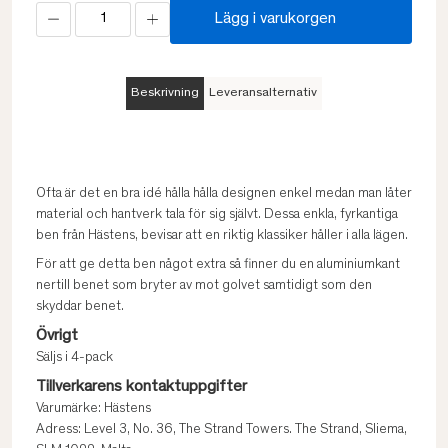
Lägg i varukorgen
Beskrivning
Leveransalternativ
Ofta är det en bra idé hålla hålla designen enkel medan man låter
material och hantverk tala för sig självt. Dessa enkla, fyrkantiga
ben från Hästens, bevisar att en riktig klassiker håller i alla lägen.
För att ge detta ben något extra så finner du en aluminiumkant
nertill benet som bryter av mot golvet samtidigt som den
skyddar benet.
Övrigt
Säljs i 4-pack
Tillverkarens kontaktuppgifter
Varumärke: Hästens
Adress: Level 3, No. 36, The Strand Towers. The Strand, Sliema,