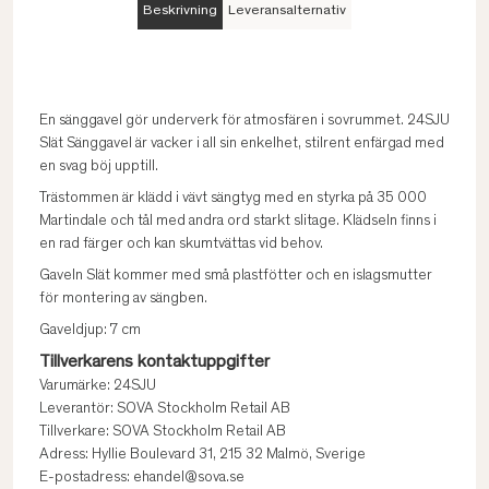
Beskrivning
Leveransalternativ
En sänggavel gör underverk för atmosfären i sovrummet. 24SJU
Slät Sänggavel är vacker i all sin enkelhet, stilrent enfärgad med
en svag böj upptill.
Trästommen är klädd i vävt sängtyg med en styrka på 35 000
Martindale och tål med andra ord starkt slitage. Klädseln finns i
en rad färger och kan skumtvättas vid behov.
Gaveln Slät kommer med små plastfötter och en islagsmutter
för montering av sängben.
Gaveldjup: 7 cm
Tillverkarens kontaktuppgifter
Varumärke: 24SJU
Leverantör: SOVA Stockholm Retail AB
Tillverkare: SOVA Stockholm Retail AB
Adress: Hyllie Boulevard 31, 215 32 Malmö, Sverige
E-postadress: ehandel@sova.se