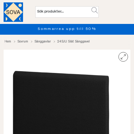
Sommarrea upp till 50%
Hem
Sovrum
Sänggavlar
24SJU Slät Sänggavel