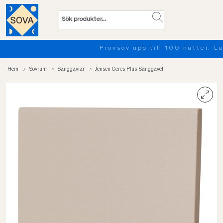
Provsov upp till 100 nätter. Läs mer
Hem
Sovrum
Sänggavlar
Jensen Ceres Plus Sänggavel