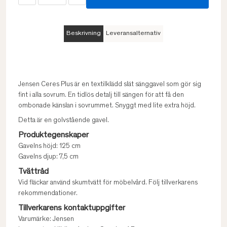
Beskrivning
Leveransalternativ
Jensen Ceres Plus är en textilklädd slät sänggavel som gör sig
fint i alla sovrum. En tidlös detalj till sängen för att få den
ombonade känslan i sovrummet. Snyggt med lite extra höjd.
Detta är en golvstående gavel.
Produktegenskaper
Gavelns höjd: 125 cm
Gavelns djup: 7,5 cm
Tvättråd
Vid fläckar använd skumtvätt för möbelvård. Följ tillverkarens
rekommendationer.
Tillverkarens kontaktuppgifter
Varumärke: Jensen