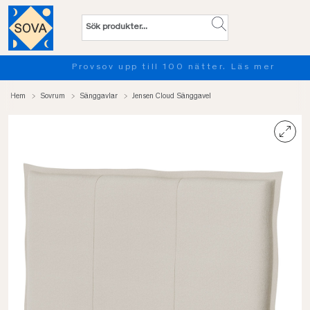
Provsov upp till 100 nätter. Läs mer
Hem
Sovrum
Sänggavlar
Jensen Cloud Sänggavel