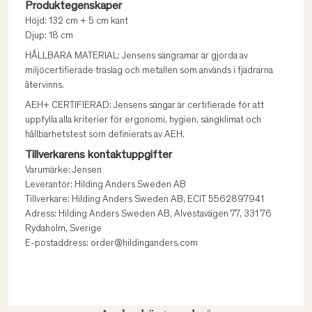
Produktegenskaper
Höjd: 132 cm + 5 cm kant
Djup: 18 cm
HÅLLBARA MATERIAL: Jensens sängramar är gjorda av
miljöcertifierade träslag och metallen som används i fjädrarna
återvinns.
AEH+ CERTIFIERAD: Jensens sängar är certifierade för att
uppfylla alla kriterier för ergonomi, hygien, sängklimat och
hållbarhetstest som definierats av AEH.
Tillverkarens kontaktuppgifter
Varumärke: Jensen
Leverantör: Hilding Anders Sweden AB
Tillverkare: Hilding Anders Sweden AB, ECIT 5562897941
Adress: Hilding Anders Sweden AB, Alvestavägen 77, 331 76
Rydaholm, Sverige
E-postaddress: order@hildinganders.com