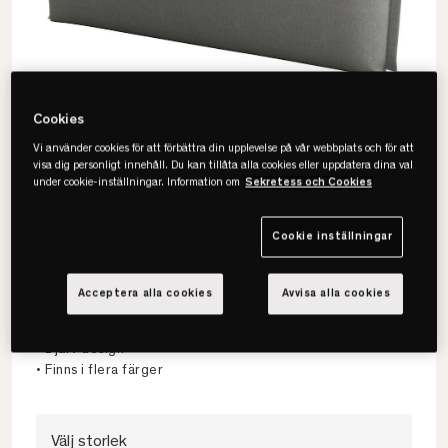
Cookies
Vi använder cookies för att förbättra din upplevelse på vår webbplats och för att
visa dig personligt innehåll. Du kan tillåta alla cookies eller uppdatera dina val
under cookie-inställningar. Information om
Sekretess och Cookies
Cookie inställningar
Jensen
Cozy Sänggavel
Acceptera alla cookies
Avvisa alla cookies
• Formad som en stor kudde
• Djärv design
• Finns i flera färger
Välj storlek