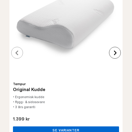
Tempur
Original Kudde
• Ergonomisk kudde
• Rygg- & sidosovare
• 3 års garanti
1.399 kr
SE VARIANTER