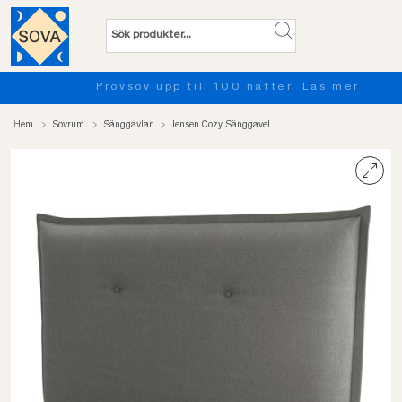
Provsov upp till 100 nätter. Läs mer
Hem
Sovrum
Sänggavlar
Jensen Cozy Sänggavel