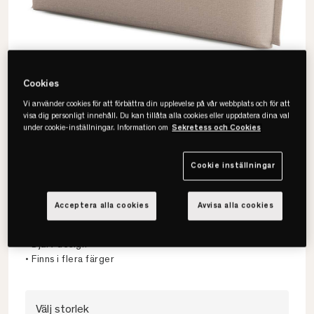
Cookies
Vi använder cookies för att förbättra din upplevelse på vår webbplats och för att
visa dig personligt innehåll. Du kan tillåta alla cookies eller uppdatera dina val
under cookie-inställningar. Information om
Sekretess och Cookies
Cookie inställningar
Jensen
Cozy Sänggavel
Acceptera alla cookies
Avvisa alla cookies
• Formad som en stor kudde
• Djärv design
• Finns i flera färger
Välj storlek