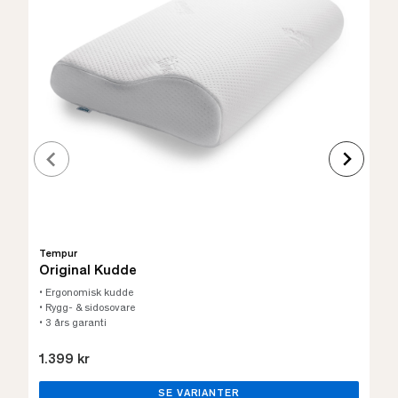
Tempur
Original Kudde
• Ergonomisk kudde
• Rygg- & sidosovare
• 3 års garanti
1.399 kr
SE VARIANTER