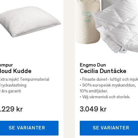
empur
Engmo Dun
loud Kudde
Cecilia Duntäcke
Extra mjukt Tempurmaterial
• Finaste dunet- luftigt och mjuk
Tryckavlastning
• 90% europeisk myskanddun,
3 års garanti
10% småfjäder.
• Välj värmenivå och storlek.
.229 kr
3.049 kr
SE VARIANTER
SE VARIANTER