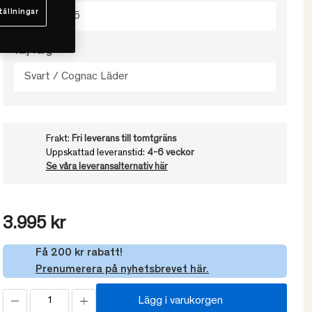
tällningar
64x27.5x55
Välj färg
Svart / Cognac Läder
Frakt:
Fri leverans till tomtgräns
Uppskattad leveranstid:
4-6 veckor
Se våra leveransalternativ här
3.995 kr
Få 200 kr rabatt!
Prenumerera på nyhetsbrevet här.
Lägg i varukorgen