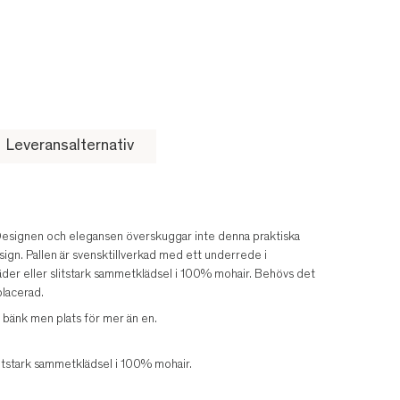
Leveransalternativ
 Designen och elegansen överskuggar inte denna praktiska
sign. Pallen är svensktillverkad med ett underrede i
läder eller slitstark sammetklädsel i 100% mohair. Behövs det
placerad.
 bänk men plats för mer än en.
slitstark sammetklädsel i 100% mohair.