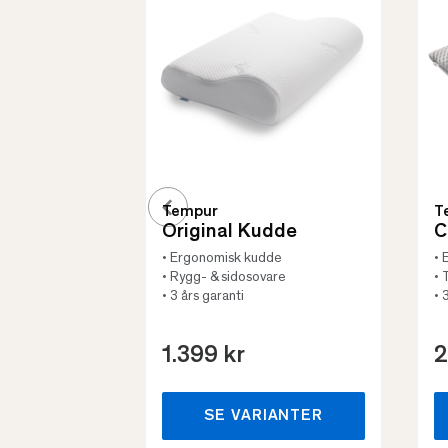
Tempur
T
Original Kudde
C
• Ergonomisk kudde
• 
• Rygg- & sidosovare
• 
• 3 års garanti
• 
1.399 kr
2
SE VARIANTER