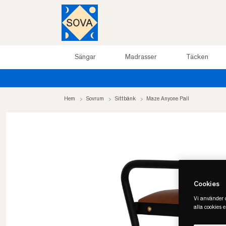
Sängar
Madrasser
Täcken
So
Hem
Sovrum
Sittbänk
Maze Anyone Pall
Cookies
Vi använder c
alla cookies 