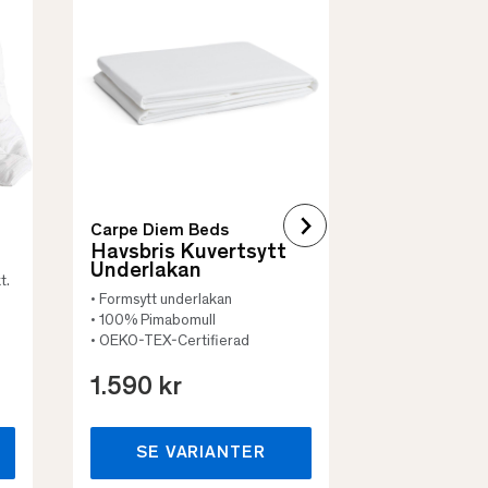
Quilt Mad
• Skyddar säng
• Vadderat
• Flera storleka
Carpe Diem Beds
Havsbris Kuvertsytt
Underlakan
t.
• Formsytt underlakan
• 100% Pimabomull
• OEKO-TEX-Certifierad
1.590 kr
659 kr
SE VARIANTER
SE VA