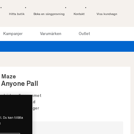
Hitta butik
Boka en sängprovning
Kontakt
Visa kundvagn
Kampanjer
Varumärken
Outlet
Maze
Anyone Pall
• Läder eller sammet
• Svensktillverkad
• Finns i flera färger
l. Du kan tillåta
s
Välj storlek