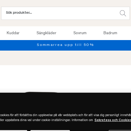
Kuddar
Sängkläder
Sovrum
Badrum
mmarrea upp till 50%
ookies för att förbättra din upplevelse på vår webbplats och för att visa dig personligt innehål
eller uppdatera dina val under cookie-inställningar. Information om
Sekretess och Cookie