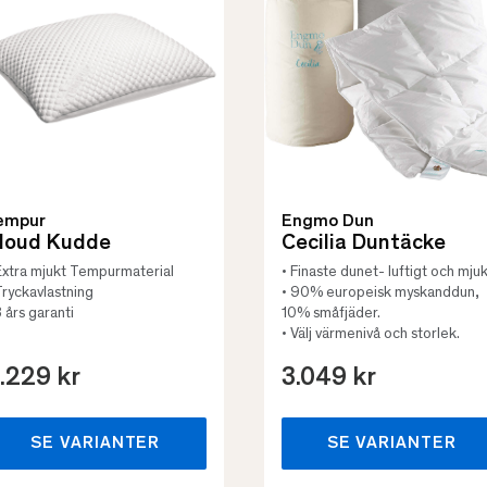
empur
Engmo Dun
loud Kudde
Cecilia Duntäcke
Extra mjukt Tempurmaterial
• Finaste dunet- luftigt och mjuk
Tryckavlastning
• 90% europeisk myskanddun,
3 års garanti
10% småfjäder.
• Välj värmenivå och storlek.
.229 kr
3.049 kr
SE VARIANTER
SE VARIANTER