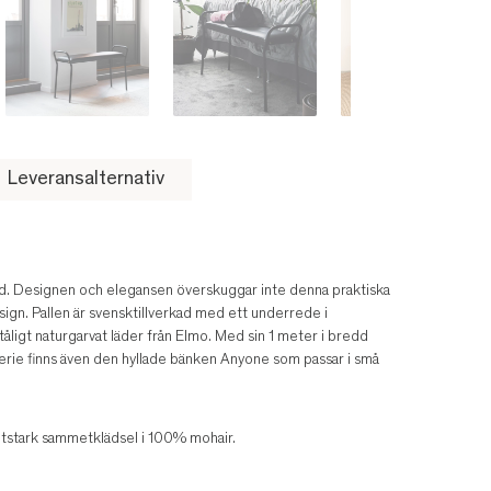
Leveransalternativ
ad. Designen och elegansen överskuggar inte denna praktiska
sign. Pallen är svensktillverkad med ett underrede i
 tåligt naturgarvat läder från Elmo. Med sin 1 meter i bredd
erie finns även den hyllade bänken Anyone som passar i små
slitstark sammetklädsel i 100% mohair.