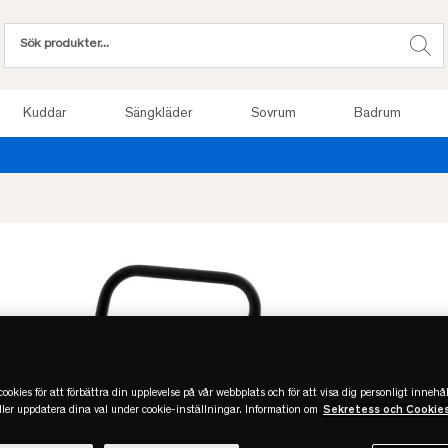
Kuddar
Sängkläder
Sovrum
Badrum
Provsov upp till 100 nätter. Läs mer
ookies för att förbättra din upplevelse på vår webbplats och för att visa dig personligt innehål
eller uppdatera dina val under cookie-inställningar. Information om
Sekretess och Cookie