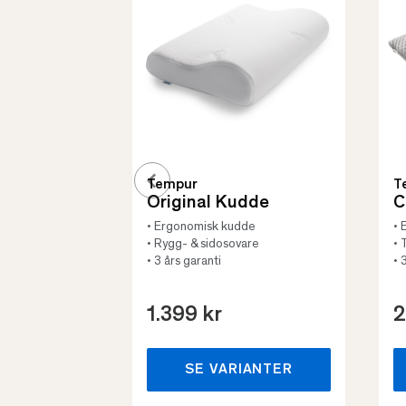
Tempur
T
Original Kudde
C
• Ergonomisk kudde
• 
• Rygg- & sidosovare
• 
• 3 års garanti
• 
1.399 kr
2
SE VARIANTER