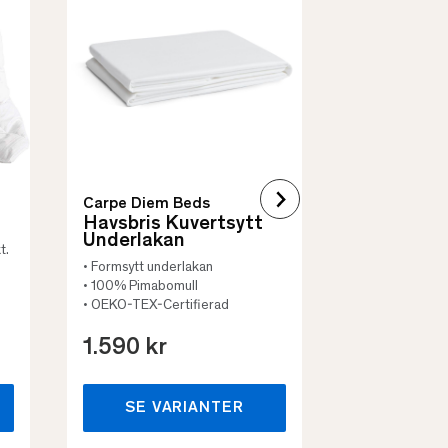
Quilt Mad
• Skyddar säng
• Vadderat
• Flera storleka
Carpe Diem Beds
Havsbris Kuvertsytt
Underlakan
t.
• Formsytt underlakan
• 100% Pimabomull
• OEKO-TEX-Certifierad
1.590 kr
659 kr
SE VARIANTER
SE VA