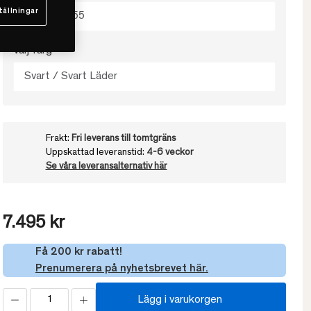
tällningar
100x27.5x55
Välj färg
Svart / Svart Läder
Frakt:
Fri leverans till tomtgräns
Uppskattad leveranstid:
4-6 veckor
Se våra leveransalternativ här
7.495 kr
Få 200 kr rabatt!
Prenumerera på nyhetsbrevet här.
Lägg i varukorgen