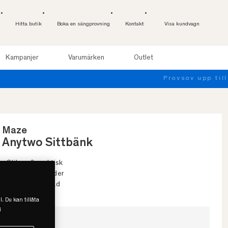
Hitta butik
Boka en sängprovning
Kontakt
Visa kundvagn
Kampanjer
Varumärken
Outlet
Maze
Anytwo Sittbänk
• Stilren & praktisk
• Naturgarvat läder
• Svensktillverkad
l. Du kan tillåta
s
Välj storlek