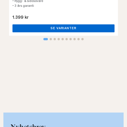
• Rygg- & sidosovare
• 3 års garanti
1.399 kr
SE VARIANTER