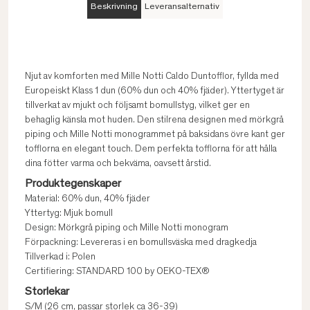
Beskrivning
Leveransalternativ
Njut av komforten med Mille Notti Caldo Duntofflor, fyllda med
Europeiskt Klass 1 dun (60% dun och 40% fjäder). Yttertyget är
tillverkat av mjukt och följsamt bomullstyg, vilket ger en
behaglig känsla mot huden. Den stilrena designen med mörkgrå
piping och Mille Notti monogrammet på baksidans övre kant ger
tofflorna en elegant touch. Dem perfekta tofflorna för att hålla
dina fötter varma och bekväma, oavsett årstid.
Produktegenskaper
Material: 60% dun, 40% fjäder
Yttertyg: Mjuk bomull
Design: Mörkgrå piping och Mille Notti monogram
Förpackning: Levereras i en bomullsväska med dragkedja
Tillverkad i: Polen
Certifiering: STANDARD 100 by OEKO-TEX®
Storlekar
S/M (26 cm, passar storlek ca 36-39)