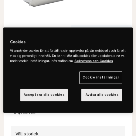
Populär produkt
13 visningar senaste dygnet
Cookies
Vi använder cookies för att förbättra din upplevelse på vår webbplats och för att
visa dig personligt innehåll. Du kan tillåta alla cookies eller uppdatera dina val
under cookie-inställningar. Information om
Sekretess och Cookies
Cookie inställningar
Norsk Dun
Classic Duntäcke
Acceptera alla cookies
Avvisa alla cookies
• 100% Fransk Myskand
• Yttertyg i Bomullscambric
• 2 tjocklekar
Välj storlek