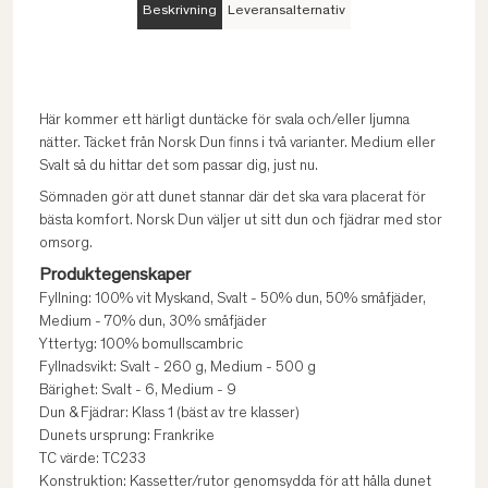
Beskrivning
Leveransalternativ
Här kommer ett härligt duntäcke för svala och/eller ljumna
nätter. Täcket från Norsk Dun finns i två varianter. Medium eller
Svalt så du hittar det som passar dig, just nu.
Sömnaden gör att dunet stannar där det ska vara placerat för
bästa komfort. Norsk Dun väljer ut sitt dun och fjädrar med stor
omsorg.
Produktegenskaper
Fyllning: 100% vit Myskand, Svalt - 50% dun, 50% småfjäder,
Medium - 70% dun, 30% småfjäder
Yttertyg: 100% bomullscambric
Fyllnadsvikt: Svalt - 260 g, Medium - 500 g
Bärighet: Svalt - 6, Medium - 9
Dun & Fjädrar: Klass 1 (bäst av tre klasser)
Dunets ursprung: Frankrike
TC värde: TC233
Konstruktion: Kassetter/rutor genomsydda för att hålla dunet