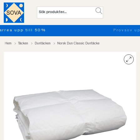
Provsov upp till 100 nätter. Läs me
Hem
Täcken
Duntäcken
Norsk Dun Classic Duntäcke