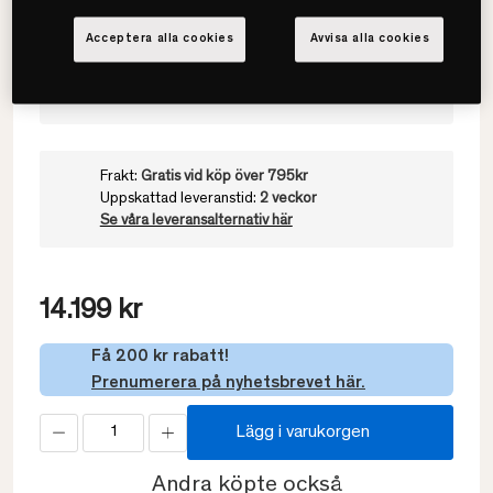
Välj värmegrad
Acceptera alla cookies
Avvisa alla cookies
Medelvarmt
Frakt:
Gratis vid köp över 795kr
Uppskattad leveranstid:
2 veckor
Se våra leveransalternativ här
14.199 kr
Få 200 kr rabatt!
Prenumerera på nyhetsbrevet här.
Lägg i varukorgen
Andra köpte också