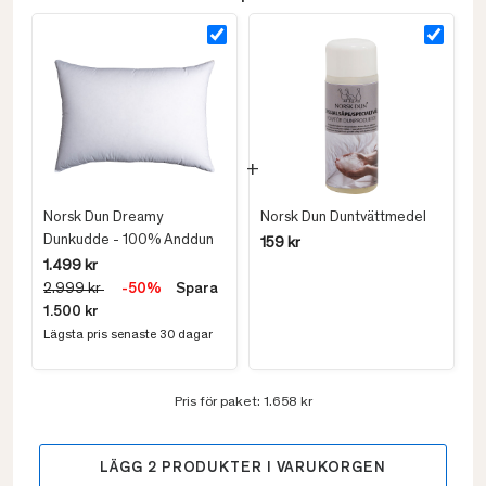
Norsk Dun Dreamy
Norsk Dun Duntvättmedel
Dunkudde - 100% Anddun
159 kr
1.499 kr
2.999 kr
-50%
Spara
1.500 kr
Lägsta pris senaste 30 dagar
Pris för paket:
1.658 kr
LÄGG
2
PRODUKTER I VARUKORGEN