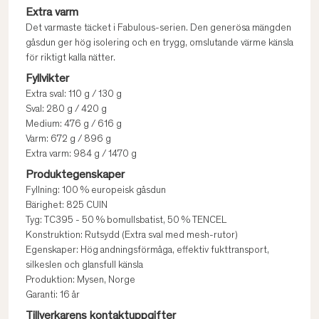
Extra varm
Det varmaste täcket i Fabulous-serien. Den generösa mängden
gåsdun ger hög isolering och en trygg, omslutande värme känsla
för riktigt kalla nätter.
Fyllvikter
Extra sval: 110 g / 130 g
Sval: 280 g / 420 g
Medium: 476 g / 616 g
Varm: 672 g / 896 g
Extra varm: 984 g / 1470 g
Produktegenskaper
Fyllning: 100 % europeisk gåsdun
Bärighet: 825 CUIN
Tyg: TC395 - 50 % bomullsbatist, 50 % TENCEL
Konstruktion: Rutsydd (Extra sval med mesh-rutor)
Egenskaper: Hög andningsförmåga, effektiv fukttransport,
silkeslen och glansfull känsla
Produktion: Mysen, Norge
Garanti: 16 år
Tillverkarens kontaktuppgifter