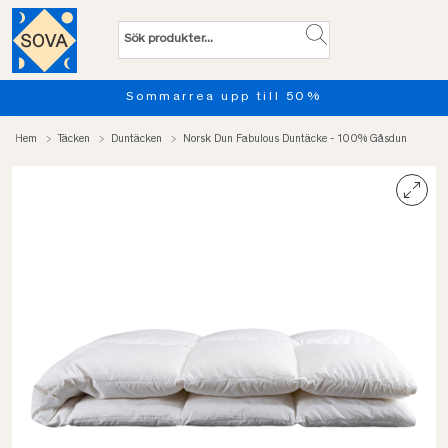
marrea upp till 50%
Provsov 
Hem
Täcken
Duntäcken
Norsk Dun Fabulous Duntäcke - 100% Gåsdun