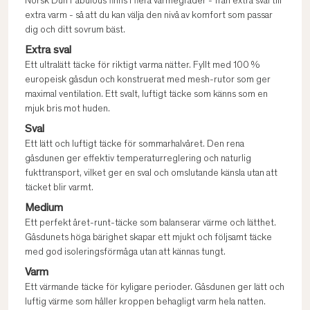
Norsk Dun Fabulous finns i flera värmegrader - från extra sval till
extra varm - så att du kan välja den nivå av komfort som passar
dig och ditt sovrum bäst.
Extra sval
Ett ultralätt täcke för riktigt varma nätter. Fyllt med 100 %
europeisk gåsdun och konstruerat med mesh-rutor som ger
maximal ventilation. Ett svalt, luftigt täcke som känns som en
mjuk bris mot huden.
Sval
Ett lätt och luftigt täcke för sommarhalvåret. Den rena
gåsdunen ger effektiv temperaturreglering och naturlig
fukttransport, vilket ger en sval och omslutande känsla utan att
täcket blir varmt.
Medium
Ett perfekt året-runt-täcke som balanserar värme och lätthet.
Gåsdunets höga bärighet skapar ett mjukt och följsamt täcke
med god isoleringsförmåga utan att kännas tungt.
Varm
Ett värmande täcke för kyligare perioder. Gåsdunen ger lätt och
luftig värme som håller kroppen behagligt varm hela natten.