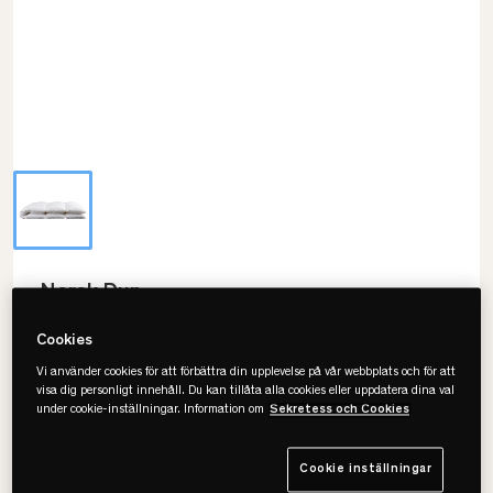
Norsk Dun
Fabulous Duntäcke - 100% Gåsdun
Cookies
Vi använder cookies för att förbättra din upplevelse på vår webbplats och för att
visa dig personligt innehåll. Du kan tillåta alla cookies eller uppdatera dina val
under cookie-inställningar. Information om
Sekretess och Cookies
Välj storlek
230x220
Cookie inställningar