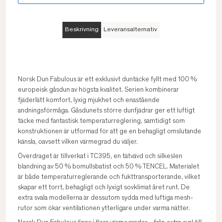
Beskrivning
Leveransalternativ
Norsk Dun Fabulous är ett exklusivt duntäcke fyllt med 100 %
europeisk gåsdun av högsta kvalitet. Serien kombinerar
fjäderlätt komfort, lyxig mjukhet och enastående
andningsförmåga. Gåsdunets större dunfjädrar ger ett luftigt
täcke med fantastisk temperaturreglering, samtidigt som
konstruktionen är utformad för att ge en behagligt omslutande
känsla, oavsett vilken värmegrad du väljer.
Överdraget är tillverkat i TC395, en tätvävd och silkeslen
blandning av 50 % bomullsbatist och 50 % TENCEL. Materialet
är både temperaturreglerande och fukttransporterande, vilket
skapar ett torrt, behagligt och lyxigt sovklimat året runt. De
extra svala modellerna är dessutom sydda med luftiga mesh-
rutor som ökar ventilationen ytterligare under varma nätter.