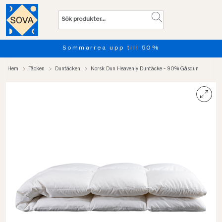
%
Provsov upp till 100 nätter
Hem
Täcken
Duntäcken
Norsk Dun Heavenly Duntäcke - 90% Gåsdun