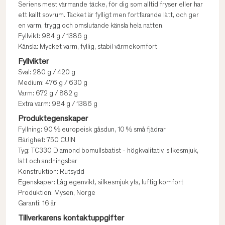
Seriens mest värmande täcke, för dig som alltid fryser eller har
ett kallt sovrum. Täcket är fylligt men fortfarande lätt, och ger
en varm, trygg och omslutande känsla hela natten.
Fyllvikt: 984 g / 1386 g
Känsla: Mycket varm, fyllig, stabil värmekomfort
Fyllvikter
Sval: 280 g / 420 g
Medium: 476 g / 630 g
Varm: 672 g / 882 g
Extra varm: 984 g / 1386 g
Produktegenskaper
Fyllning: 90 % europeisk gåsdun, 10 % små fjädrar
Bärighet: 750 CUIN
Tyg: TC330 Diamond bomullsbatist - högkvalitativ, silkesmjuk,
lätt och andningsbar
Konstruktion: Rutsydd
Egenskaper: Låg egenvikt, silkesmjuk yta, luftig komfort
Produktion: Mysen, Norge
Garanti: 16 år
Tillverkarens kontaktuppgifter