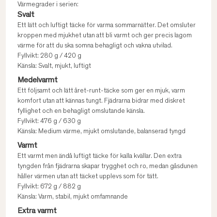
Värmegrader i serien:
Svalt
Ett lätt och luftigt täcke för varma sommarnätter. Det omsluter
kroppen med mjukhet utan att bli varmt och ger precis lagom
värme för att du ska somna behagligt och vakna utvilad.
Fyllvikt: 280 g / 420 g
Känsla: Svalt, mjukt, luftigt
Medelvarmt
Ett följsamt och lätt året-runt-täcke som ger en mjuk, varm
komfort utan att kännas tungt. Fjädrarna bidrar med diskret
fyllighet och en behagligt omslutande känsla.
Fyllvikt: 476 g / 630 g
Känsla: Medium värme, mjukt omslutande, balanserad tyngd
Varmt
Ett varmt men ändå luftigt täcke för kalla kvällar. Den extra
tyngden från fjädrarna skapar trygghet och ro, medan gåsdunen
håller värmen utan att täcket upplevs som för tätt.
Fyllvikt: 672 g / 882 g
Känsla: Varm, stabil, mjukt omfamnande
Extra varmt