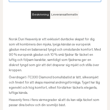
Beskrivning
Leveransalternativ
Norsk Dun Heavenly är ett exklusivt duntäcke skapat för dig
som vill kombinera den mjuka, lyxiga känslan av europeisk
gåsdun med en balanserad tyngd och omslutande komfort. Med
90 % europeisk gåsdun och 10 % små fjädrar får täcket en
luftig och följsam karaktär, samtidigt som fjädrarna ger en
diskret tyngd som gör att det draperar sig mjukt och stilla över
kroppen.
Överdraget i TC330 Diamond bomullsbatist är lätt, silkesmjukt
och finvävt för att skapa maximal andningsförmåga. Tyget har låg
egenvikt och hög komfort, vilket förstärker täckets eleganta,
luftiga känsla.
Heavenly finns i flera värmegrader så att du kan välja täcket som
passar dina behov och din sovmiljö bäst.