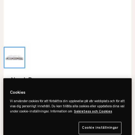
Norsk Dun
Heavenly Duntäcke - 90% Gåsdun
Cookies
Vi använder cookies för att förbättra din upplevelse på vår webbplats och för att
visa dig personligt innehåll. Du kan tillåta alla cookies eller uppdatera dina val
under cookie-inställningar. Information om
Sekretess och Cookies
Välj storlek
230x220
Cookie inställningar