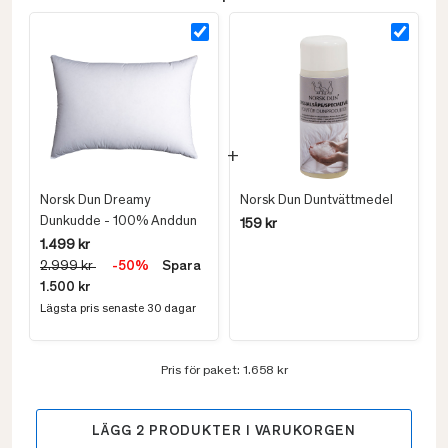
Norsk Dun Dreamy
Norsk Dun Duntvättmedel
Dunkudde - 100% Anddun
159 kr
1.499 kr
2.999 kr
-50%
Spara
1.500 kr
Lägsta pris senaste 30 dagar
Pris för paket:
1.658 kr
LÄGG
2
PRODUKTER I VARUKORGEN