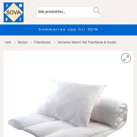
Sommarrea upp till 50%
Hem
Täcken
Fibertäcken
Värnamo Malört Set Fibertäcke & Kudde