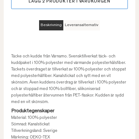
LÄGG
2
PRODUKTER I VARUKORGEN
Beskrivning
Leveransalternativ
Täcke och kudde från Värnamo. Svensktillverkat täck- och
kuddpaket i 100% polyester med värmande polyesterhålsfiber.
Täckets överdraget är tillverkat av 100% polyester och stoppat
med polyesterhålfiber. Kanalstickat och sytt med en vit
skönsöm. Även kuddens överdrag är tillverkat i 100% polyester
och är stoppad med 100% bollfiber, silikoniserad
polyesterhålfiber återvunnen från PET-flaskor. Kudden är sydd
med en vit skönsöm.
Produktegenskaper
Material: 100% polyester
Sömnad: Kanalstickat
Tillverkningsland: Sverige
Märkning: OEKO-TEX