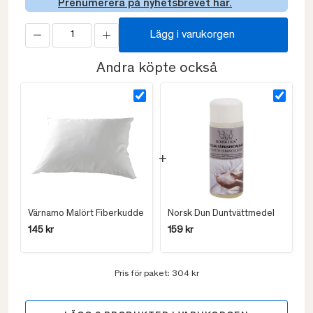
Prenumerera på nyhetsbrevet här.
Lägg i varukorgen
Andra köpte också
Värnamo Malört Fiberkudde
Norsk Dun Duntvättmedel
145 kr
159 kr
Pris för paket:
304 kr